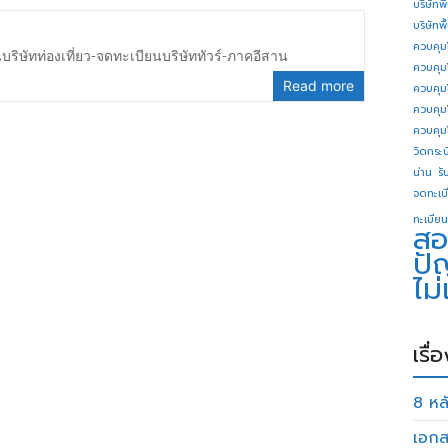
บริษัทพ
บริษัทพ
ควบคุม
ริษัทท่องเที่ยว-จดทะเบียนบริษัททัวร์-ภาคอีสาน
ควบคุม
Read more
ควบคุม
ควบคุม
ควบคุม
วิดกระบี
น่าน
รั
จดทะเบี
ทะเบียน
สอ
ปั
ไม
เรื่
8 หลั
เอกส