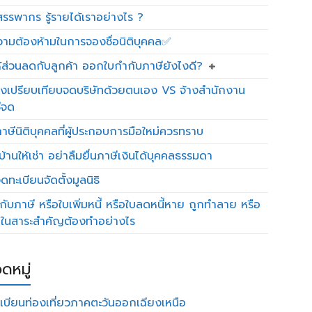
รรพากร รู้รายได้เราอย่างไร ?
วามต้องห้ามในการจองชื่อนิติบุคคล✅
ห้ส่วนลดกับลูกค้า ออกใบกำกับภาษียังไงดี? 🔸
งเปรียบเทียบจดบริษัทด้วยตนเอง VS จ้างสำนักงาน
ีจด
าษีนิติบุคคลที่ผู้ประกอบการมือใหม่ควรทราบ
บ้านให้เช่า อย่าลืมยื่นภาษีเงินได้บุคคลธรรมดา
ทะเบียนจัดตั้งมูลนิธิ
กับภาษี หรือใบเพิ่มหนี้ หรือใบลดหนี้หาย ถูกทำลาย หรือ
ดในสาระสำคัญต้องทำอย่างไร
ดหมู่
เบียนท่องเที่ยวภาคตะวันออกเฉียงเหนือ