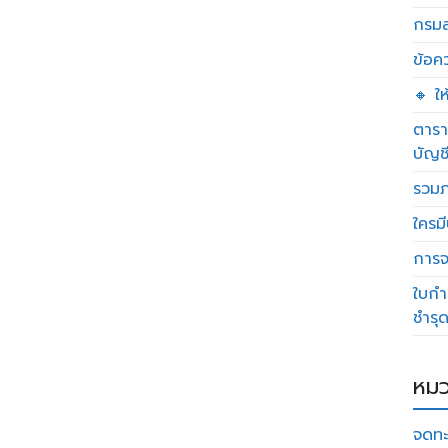
กรมส
ข้อค
🔸 ใ
ตารา
บัญช
รวมภ
ใครมี
การจด
ใบกำ
ชำรุ
หมว
จดทะ