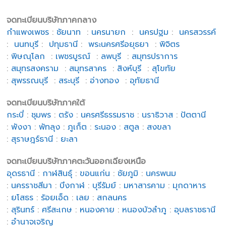
จดทะเบียนบริษัทภาคกลาง
กำแพงเพชร
:
ชัยนาท
:
นครนายก
:
นครปฐม
:
นครสวรรค์
:
นนทบุรี
:
ปทุมธานี
:
พระนครศรีอยุธยา
:
พิจิตร
:
พิษณุโลก
:
เพชรบูรณ์
:
ลพบุรี
:
สมุทรปราการ
:
สมุทรสงคราม
:
สมุทรสาคร
:
สิงห์บุรี
:
สุโขทัย
:
สุพรรณบุรี
:
สระบุรี
:
อ่างทอง
:
อุทัยธานี
จดทะเบียนบริษัทภาคใต้
กระบี่
:
ชุมพร
:
ตรัง
:
นครศรีธรรมราช
:
นราธิวาส
:
ปัตตานี
:
พังงา
:
พัทลุง
:
ภูเก็ต
:
ระนอง
:
สตูล
:
สงขลา
:
สุราษฎร์ธานี
:
ยะลา
จดทะเบียนบริษัทภาคตะวันออกเฉียงเหนือ
อุดรธานี
:
กาฬสินธุ์
:
ขอนแก่น
:
ชัยภูมิ
:
นครพนม
:
นครราชสีมา
:
บึงกาฬ
:
บุรีรัมย์
:
มหาสารคาม
:
มุกดาหาร
:
ยโสธร
:
ร้อยเอ็ด
:
เลย
:
สกลนคร
:
สุรินทร์
:
ศรีสะเกษ
:
หนองคาย
:
หนองบัวลำภู
:
อุบลราชธานี
:
อำนาจเจริญ