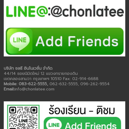
บริษัท ชลธี อินโนเวชั่น จำกัด
44/14 ซอยนิมิตใหม่ 12 แขวงทรายกองดิน
เขตคลองสามวา กรุงเทพฯ 10510 Fax: 02-914-6688
Mobile: 083-622-5555,
062-632-5555, 096-262-9554
Email:
info@chonlatee.com