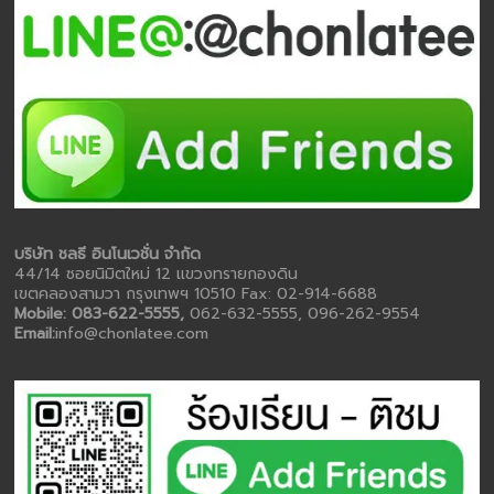
บริษัท ชลธี อินโนเวชั่น จำกัด
44/14 ซอยนิมิตใหม่ 12 แขวงทรายกองดิน
เขตคลองสามวา กรุงเทพฯ 10510 Fax: 02-914-6688
Mobile: 083-622-5555,
062-632-5555, 096-262-9554
Email:
info@chonlatee.com