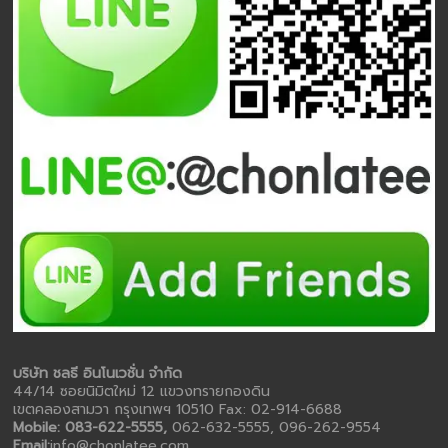
บริษัท ชลธี อินโนเวชั่น จำกัด
44/14 ซอยนิมิตใหม่ 12 แขวงทรายกองดิน
เขตคลองสามวา กรุงเทพฯ 10510 Fax: 02-914-6688
Mobile: 083-622-5555,
062-632-5555, 096-262-9554
Email:
info@chonlatee.com