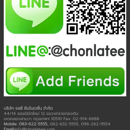
บริษัท ชลธี อินโนเวชั่น จำกัด
44/14 ซอยนิมิตใหม่ 12 แขวงทรายกองดิน
เขตคลองสามวา กรุงเทพฯ 10510 Fax: 02-914-6688
Mobile: 083-622-5555,
062-632-5555, 096-262-9554
Email:
info@chonlatee.com