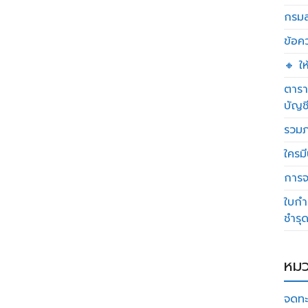
กรมส
ข้อค
🔸 ใ
ตารา
บัญช
รวมภ
ใครมี
การจด
ใบกำ
ชำรุ
หมว
จดทะ