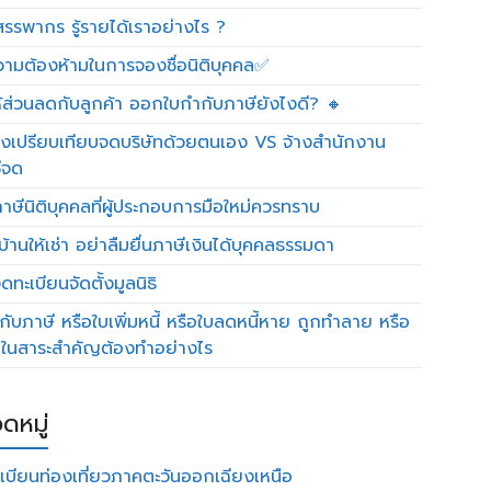
รรพากร รู้รายได้เราอย่างไร ?
วามต้องห้ามในการจองชื่อนิติบุคคล✅
ห้ส่วนลดกับลูกค้า ออกใบกำกับภาษียังไงดี? 🔸
งเปรียบเทียบจดบริษัทด้วยตนเอง VS จ้างสำนักงาน
ีจด
าษีนิติบุคคลที่ผู้ประกอบการมือใหม่ควรทราบ
บ้านให้เช่า อย่าลืมยื่นภาษีเงินได้บุคคลธรรมดา
ทะเบียนจัดตั้งมูลนิธิ
กับภาษี หรือใบเพิ่มหนี้ หรือใบลดหนี้หาย ถูกทำลาย หรือ
ดในสาระสำคัญต้องทำอย่างไร
ดหมู่
เบียนท่องเที่ยวภาคตะวันออกเฉียงเหนือ