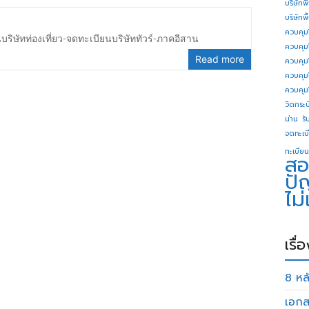
บริษัทพ
บริษัทพ
ควบคุม
ริษัทท่องเที่ยว-จดทะเบียนบริษัททัวร์-ภาคอีสาน
ควบคุม
Read more
ควบคุม
ควบคุม
ควบคุม
วิดกระบี
น่าน
รั
จดทะเบี
ทะเบียน
สอ
ปั
ไม
เรื่
8 หลั
เอกส