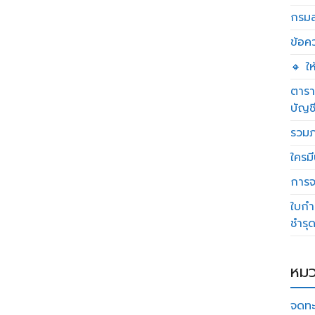
กรมส
ข้อค
🔸 ใ
ตารา
บัญช
รวมภ
ใครมี
การจด
ใบกำ
ชำรุ
หมว
จดทะ