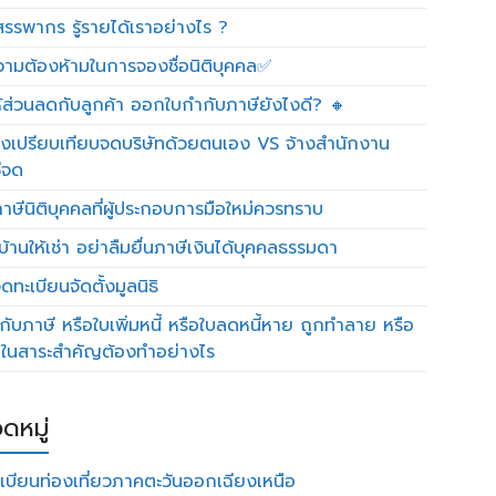
รรพากร รู้รายได้เราอย่างไร ?
วามต้องห้ามในการจองชื่อนิติบุคคล✅
ห้ส่วนลดกับลูกค้า ออกใบกำกับภาษียังไงดี? 🔸
งเปรียบเทียบจดบริษัทด้วยตนเอง VS จ้างสำนักงาน
ีจด
าษีนิติบุคคลที่ผู้ประกอบการมือใหม่ควรทราบ
บ้านให้เช่า อย่าลืมยื่นภาษีเงินได้บุคคลธรรมดา
ทะเบียนจัดตั้งมูลนิธิ
กับภาษี หรือใบเพิ่มหนี้ หรือใบลดหนี้หาย ถูกทำลาย หรือ
ดในสาระสำคัญต้องทำอย่างไร
ดหมู่
เบียนท่องเที่ยวภาคตะวันออกเฉียงเหนือ