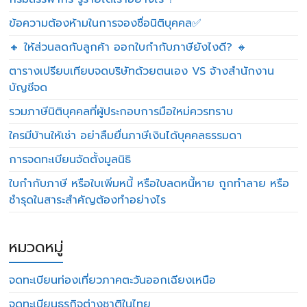
ข้อความต้องห้ามในการจองชื่อนิติบุคคล✅
🔸 ให้ส่วนลดกับลูกค้า ออกใบกำกับภาษียังไงดี? 🔸
ตารางเปรียบเทียบจดบริษัทด้วยตนเอง VS จ้างสำนักงาน
บัญชีจด
รวมภาษีนิติบุคคลที่ผู้ประกอบการมือใหม่ควรทราบ
ใครมีบ้านให้เช่า อย่าลืมยื่นภาษีเงินได้บุคคลธรรมดา
การจดทะเบียนจัดตั้งมูลนิธิ
ใบกำกับภาษี หรือใบเพิ่มหนี้ หรือใบลดหนี้หาย ถูกทำลาย หรือ
ชำรุดในสาระสำคัญต้องทำอย่างไร
หมวดหมู่
จดทะเบียนท่องเที่ยวภาคตะวันออกเฉียงเหนือ
จดทะเบียนธุรกิจต่างชาติในไทย