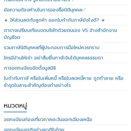
ข้อความต้องห้ามในการจองชื่อนิติบุคคล✅
🔸 ให้ส่วนลดกับลูกค้า ออกใบกำกับภาษียังไงดี? 🔸
ตารางเปรียบเทียบจดบริษัทด้วยตนเอง VS จ้างสำนักงาน
บัญชีจด
รวมภาษีนิติบุคคลที่ผู้ประกอบการมือใหม่ควรทราบ
ใครมีบ้านให้เช่า อย่าลืมยื่นภาษีเงินได้บุคคลธรรมดา
การจดทะเบียนจัดตั้งมูลนิธิ
ใบกำกับภาษี หรือใบเพิ่มหนี้ หรือใบลดหนี้หาย ถูกทำลาย หรือ
ชำรุดในสาระสำคัญต้องทำอย่างไร
หมวดหมู่
จดทะเบียนท่องเที่ยวภาคตะวันออกเฉียงเหนือ
จดทะเบียนธุรกิจต่างชาติในไทย