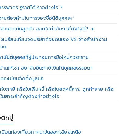
รรพากร รู้รายได้เราอย่างไร ?
วามต้องห้ามในการจองชื่อนิติบุคคล✅
ห้ส่วนลดกับลูกค้า ออกใบกำกับภาษียังไงดี? 🔸
งเปรียบเทียบจดบริษัทด้วยตนเอง VS จ้างสำนักงาน
ีจด
าษีนิติบุคคลที่ผู้ประกอบการมือใหม่ควรทราบ
บ้านให้เช่า อย่าลืมยื่นภาษีเงินได้บุคคลธรรมดา
ทะเบียนจัดตั้งมูลนิธิ
กับภาษี หรือใบเพิ่มหนี้ หรือใบลดหนี้หาย ถูกทำลาย หรือ
ดในสาระสำคัญต้องทำอย่างไร
ดหมู่
เบียนท่องเที่ยวภาคตะวันออกเฉียงเหนือ