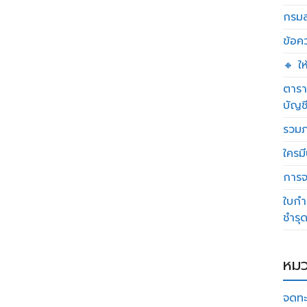
กรมส
ข้อค
🔸 ใ
ตารา
บัญช
รวมภ
ใครมี
การจด
ใบกำ
ชำรุ
หมว
จดทะ