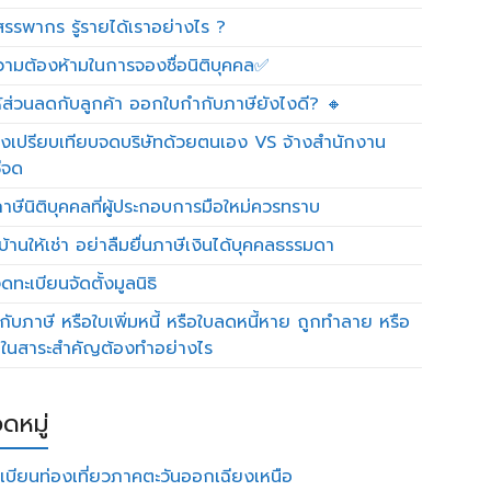
รรพากร รู้รายได้เราอย่างไร ?
วามต้องห้ามในการจองชื่อนิติบุคคล✅
ห้ส่วนลดกับลูกค้า ออกใบกำกับภาษียังไงดี? 🔸
งเปรียบเทียบจดบริษัทด้วยตนเอง VS จ้างสำนักงาน
ีจด
าษีนิติบุคคลที่ผู้ประกอบการมือใหม่ควรทราบ
บ้านให้เช่า อย่าลืมยื่นภาษีเงินได้บุคคลธรรมดา
ทะเบียนจัดตั้งมูลนิธิ
กับภาษี หรือใบเพิ่มหนี้ หรือใบลดหนี้หาย ถูกทำลาย หรือ
ดในสาระสำคัญต้องทำอย่างไร
ดหมู่
เบียนท่องเที่ยวภาคตะวันออกเฉียงเหนือ