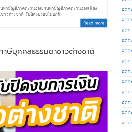
รับทำบัญชีภาคตะวันออก
,
รับทำบัญชีภาคตะวันออกเฉียง
จดทะ
นชาวต่างชาติ
,
รับปิดงบรอบไม่ปกติ
จดทะ
Read more
จดทะ
จดทะเ
่นภาษีบุคคลธรรมดาชาวต่างชาติ
จดทะ
จดทะ
จดทะ
จดทะ
จดทะ
จดทะ
จดทะ
จดทะ