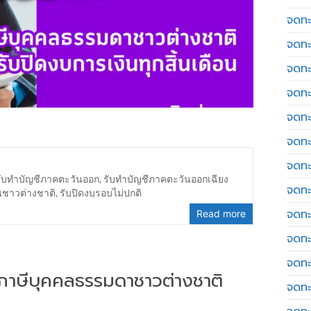
จดทะเ
จดทะ
จดทะ
จดทะ
จดทะ
จดทะเ
จดทะ
รับทำบัญชีภาคตะวันออก
,
รับทำบัญชีภาคตะวันออกเฉียง
จดทะ
นชาวต่างชาติ
,
รับปิดงบรอบไม่ปกติ
จดทะ
Read more
จดทะ
จดทะ
่นภาษีบุคคลธรรมดาชาวต่างชาติ
จดทะ