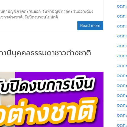
จดทะ
รับทำบัญชีภาคตะวันออก
,
รับทำบัญชีภาคตะวันออกเฉียง
จดทะ
นชาวต่างชาติ
,
รับปิดงบรอบไม่ปกติ
จดทะ
Read more
จดทะเ
จดทะ
่นภาษีบุคคลธรรมดาชาวต่างชาติ
จดทะ
จดทะ
จดทะเ
จดทะเ
จดทะ
จดทะ
จดทะ
จดทะ