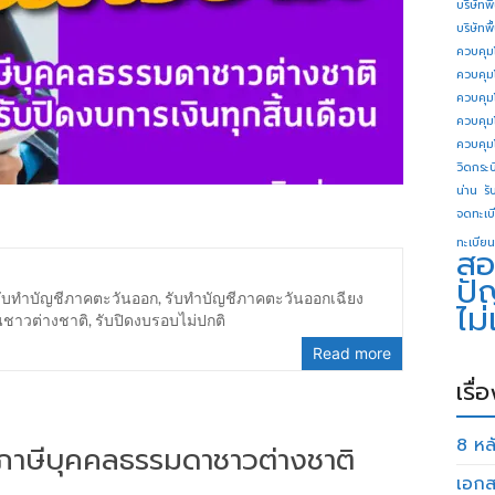
บริษัทพ
บริษัทพ
ควบคุม
ควบคุม
ควบคุม
ควบคุม
ควบคุม
วิดกระบี
น่าน
รั
จดทะเบี
ทะเบียน
สอ
ปั
รับทำบัญชีภาคตะวันออก
,
รับทำบัญชีภาคตะวันออกเฉียง
ไม
นชาวต่างชาติ
,
รับปิดงบรอบไม่ปกติ
Read more
เรื่
8 หลั
่นภาษีบุคคลธรรมดาชาวต่างชาติ
เอกส