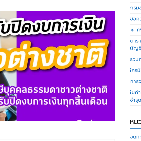
กรมส
ข้อค
🔸 ใ
ตารา
บัญช
รวมภ
ใครมี
การจด
ใบกำ
ชำรุ
หมว
จดทะ