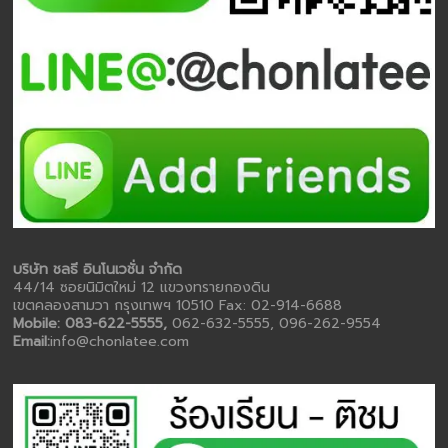
บริษัท ชลธี อินโนเวชั่น จำกัด
44/14 ซอยนิมิตใหม่ 12 แขวงทรายกองดิน
เขตคลองสามวา กรุงเทพฯ 10510 Fax: 02-914-6688
Mobile: 083-622-5555,
062-632-5555, 096-262-9554
Email:
info@chonlatee.com