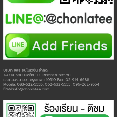
บริษัท ชลธี อินโนเวชั่น จำกัด
44/14 ซอยนิมิตใหม่ 12 แขวงทรายกองดิน
เขตคลองสามวา กรุงเทพฯ 10510 Fax: 02-914-6688
Mobile: 083-622-5555,
062-632-5555, 096-262-9554
Email:
info@chonlatee.com