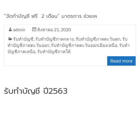
“จัดทำบัญชี ฟรี 2 เดือน” มาตรการ ช่วยเห
admin
สิงหาคม 21, 2020
รับทำบัญชี
,
รับทำบัญชีภาคกลาง
,
รับทำบัญชีภาคตะวันตก
,
รับ
ทำบัญชีภาคตะวันออก
,
รับทำบัญชีภาคตะวันออกเฉียงเหนือ
,
รับทำ
บัญชีภาคเหนือ
,
รับทำบัญชีภาคใต้
Read more
รับทำบัญชี ปี2563