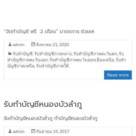
“จัดทำบัญชี ฟรี 2 เดือน” มาตรการ ช่วยเห
admin
สิงหาคม 21, 2020
รับทำบัญชี
,
รับทำบัญชีภาคกลาง
,
รับทำบัญชีภาคตะวันตก
,
รับ
ทำบัญชีภาคตะวันออก
,
รับทำบัญชีภาคตะวันออกเฉียงเหนือ
,
รับทำ
บัญชีภาคเหนือ
,
รับทำบัญชีภาคใต้
Read more
รับทำบัญชีหนองบัวลำภู
รับทำบัญชีหนองบัวลำภู ทำบัญชีหนองบัวลำภู
admin
กันยายน 14, 2017