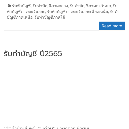
รับทำบัญชี
,
รับทำบัญชีภาคกลาง
,
รับทำบัญชีภาคตะวันตก
,
รับ
ทำบัญชีภาคตะวันออก
,
รับทำบัญชีภาคตะวันออกเฉียงเหนือ
,
รับทำ
บัญชีภาคเหนือ
,
รับทำบัญชีภาคใต้
Read more
รับทำบัญชี ปี2565
“จัดทำบัญชี ฟรี 2 เดือน” มาตรการ ช่วยเห