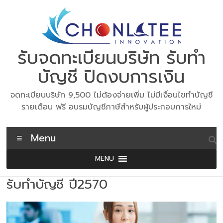
Skip
to
content
รับจดทะเบียนบริษัท รับทำ
บัญชี ปิดงบการเงิน
จดทะเบียนบริษัท 9,500 ไม่ต้องจ่ายเพิ่ม ไม่มีเงื่อนไขทำบัญชี
รายเดือน ฟรี อบรมบัญชีภาษีสำหรับผู้ประกอบการใหม่
Menu
MENU
รับทำบัญชี ปี2570