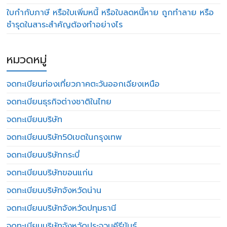
ใบกำกับภาษี หรือใบเพิ่มหนี้ หรือใบลดหนี้หาย ถูกทำลาย หรือ
ชำรุดในสาระสำคัญต้องทำอย่างไร
หมวดหมู่
จดทะเบียนท่องเที่ยวภาคตะวันออกเฉียงเหนือ
จดทะเบียนธุรกิจต่างชาติในไทย
จดทะเบียนบริษัท
จดทะเบียนบริษัท50เขตในกรุงเทพ
จดทะเบียนบริษัทกระบี่
จดทะเบียนบริษัทขอนแก่น
จดทะเบียนบริษัทจังหวัดน่าน
จดทะเบียนบริษัทจังหวัดปทุมธานี
จดทะเบียนบริษัทจังหวัดประจวบคีรีขันธ์