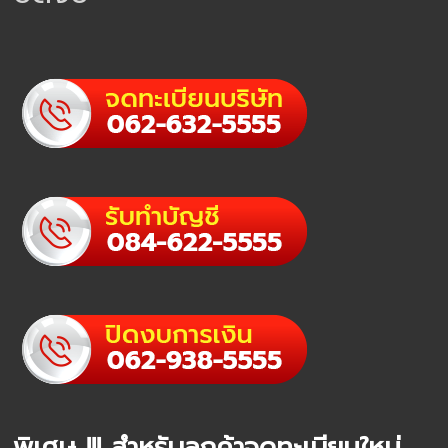
พิเศษ !!! สำหรับลูกค้าจดทะเบียนใหม่