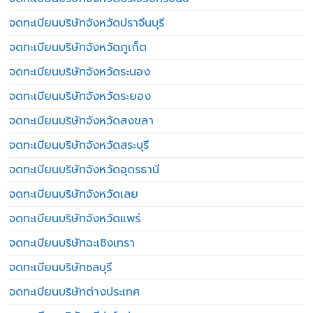
จดทะเบียนบริษัทจังหวัดปราจีนบุรี
จดทะเบียนบริษัทจังหวัดภูเก็ต
จดทะเบียนบริษัทจังหวัดระนอง
จดทะเบียนบริษัทจังหวัดระยอง
จดทะเบียนบริษัทจังหวัดสงขลา
จดทะเบียนบริษัทจังหวัดสระบุรี
จดทะเบียนบริษัทจังหวัดอุดรธานี
จดทะเบียนบริษัทจังหวัดเลย
จดทะเบียนบริษัทจังหวัดแพร่
จดทะเบียนบริษัทฉะเชิงเทรา
จดทะเบียนบริษัทชลบุรี
จดทะเบียนบริษัทต่างประเทศ