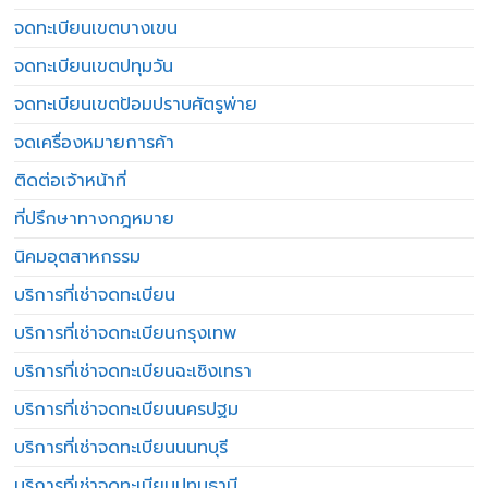
จดทะเบียนเขตบางเขน
จดทะเบียนเขตปทุมวัน
จดทะเบียนเขตป้อมปราบศัตรูพ่าย
จดเครื่องหมายการค้า
ติดต่อเจ้าหน้าที่
ที่ปรึกษาทางกฎหมาย
นิคมอุตสาหกรรม
บริการที่เช่าจดทะเบียน
บริการที่เช่าจดทะเบียนกรุงเทพ
บริการที่เช่าจดทะเบียนฉะเชิงเทรา
บริการที่เช่าจดทะเบียนนครปฐม
บริการที่เช่าจดทะเบียนนนทบุรี
บริการที่เช่าจดทะเบียนปทุมธานี