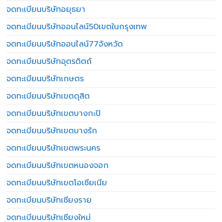
จดทะเบียนบริษัทอยุธยา
จดทะเบียนบริษัทออนไลน์50เขตในกรุงเทพ
จดทะเบียนบริษัทออนไลน์77จังหวัด
จดทะเบียนบริษัทอุตรดิตถ์
จดทะเบียนบริษัทเกษตร
จดทะเบียนบริษัทเขตดุสิต
จดทะเบียนบริษัทเขตบางกะปิ
จดทะเบียนบริษัทเขตบางรัก
จดทะเบียนบริษัทเขตพระนคร
จดทะเบียนบริษัทเขตหนองจอก
จดทะเบียนบริษัทเขตโอเชียเนีย
จดทะเบียนบริษัทเชียงราย
จดทะเบียนบริษัทเชียงใหม่