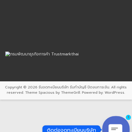
Copyright © 2026
รับจดทะเบียนบริษัท รับทำบัญชี ปิดงบการเงิน
. All rights
reserved. Theme
Spacious
by ThemeGrill. Powered by:
WordPress
.
1
ติดต่อจดทะเบียนบริษัท