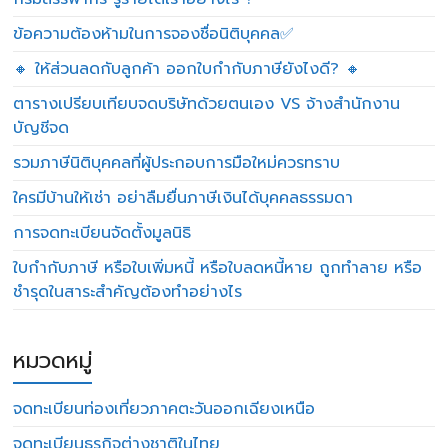
ข้อความต้องห้ามในการจองชื่อนิติบุคคล✅
🔸 ให้ส่วนลดกับลูกค้า ออกใบกำกับภาษียังไงดี? 🔸
ตารางเปรียบเทียบจดบริษัทด้วยตนเอง VS จ้างสำนักงาน
บัญชีจด
รวมภาษีนิติบุคคลที่ผู้ประกอบการมือใหม่ควรทราบ
ใครมีบ้านให้เช่า อย่าลืมยื่นภาษีเงินได้บุคคลธรรมดา
การจดทะเบียนจัดตั้งมูลนิธิ
ใบกำกับภาษี หรือใบเพิ่มหนี้ หรือใบลดหนี้หาย ถูกทำลาย หรือ
ชำรุดในสาระสำคัญต้องทำอย่างไร
หมวดหมู่
จดทะเบียนท่องเที่ยวภาคตะวันออกเฉียงเหนือ
จดทะเบียนธุรกิจต่างชาติในไทย