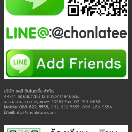
บริษัท ชลธี อินโนเวชั่น จำกัด
44/14 ซอยนิมิตใหม่ 12 แขวงทรายกองดิน
เขตคลองสามวา กรุงเทพฯ 10510 Fax: 02-914-6688
Mobile: 083-622-5555,
062-632-5555, 096-262-9554
Email:
info@chonlatee.com