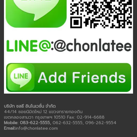
บริษัท ชลธี อินโนเวชั่น จำกัด
44/14 ซอยนิมิตใหม่ 12 แขวงทรายกองดิน
เขตคลองสามวา กรุงเทพฯ 10510 Fax: 02-914-6688
Mobile: 083-622-5555,
062-632-5555, 096-262-9554
Email:
info@chonlatee.com