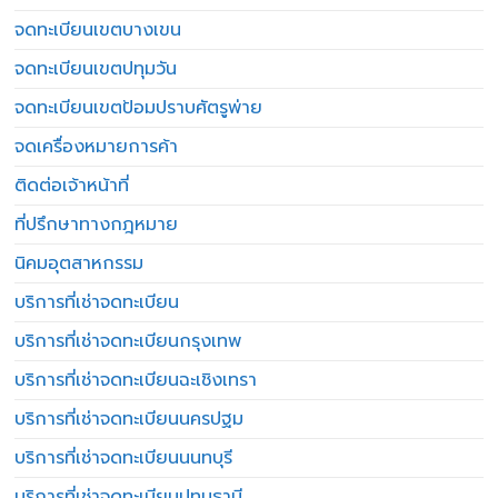
จดทะเบียนเขตบางเขน
จดทะเบียนเขตปทุมวัน
จดทะเบียนเขตป้อมปราบศัตรูพ่าย
จดเครื่องหมายการค้า
ติดต่อเจ้าหน้าที่
ที่ปรึกษาทางกฎหมาย
นิคมอุตสาหกรรม
บริการที่เช่าจดทะเบียน
บริการที่เช่าจดทะเบียนกรุงเทพ
บริการที่เช่าจดทะเบียนฉะเชิงเทรา
บริการที่เช่าจดทะเบียนนครปฐม
บริการที่เช่าจดทะเบียนนนทบุรี
บริการที่เช่าจดทะเบียนปทุมธานี