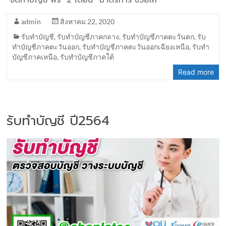
admin
สิงหาคม 22, 2020
รับทำบัญชี
,
รับทำบัญชีภาคกลาง
,
รับทำบัญชีภาคตะวันตก
,
รับ
ทำบัญชีภาคตะวันออก
,
รับทำบัญชีภาคตะวันออกเฉียงเหนือ
,
รับทำ
บัญชีภาคเหนือ
,
รับทำบัญชีภาคใต้
Read more
รับทำบัญชี ปี2564