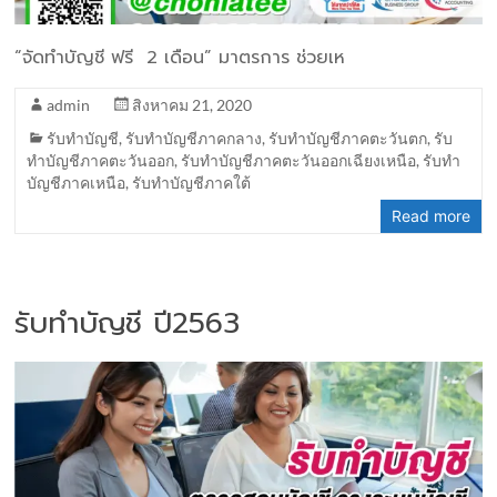
“จัดทำบัญชี ฟรี 2 เดือน” มาตรการ ช่วยเห
admin
สิงหาคม 21, 2020
รับทำบัญชี
,
รับทำบัญชีภาคกลาง
,
รับทำบัญชีภาคตะวันตก
,
รับ
ทำบัญชีภาคตะวันออก
,
รับทำบัญชีภาคตะวันออกเฉียงเหนือ
,
รับทำ
บัญชีภาคเหนือ
,
รับทำบัญชีภาคใต้
Read more
รับทำบัญชี ปี2563