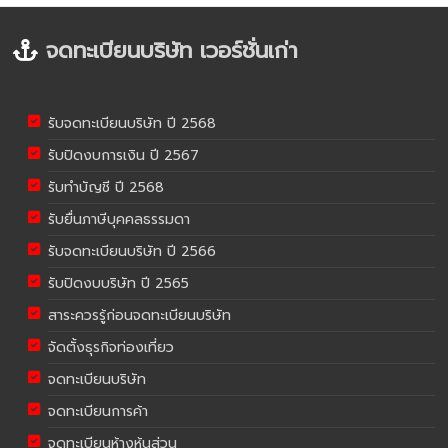
จดทะเบียนบริษัท เวอร์ชั่นเก่า
รับจดทะเบียนบริษัท ปี 2568
รับปิดงบการเงิน ปี 2567
รับทำบัญชี ปี 2568
รับยื่นภาษีบุคคลธรรมดา
รับจดทะเบียนบริษัท ปี 2566
รับปิดงบบริษัท ปี 2565
สาระควรรู้ก่อนจดทะเบียนบริษัท
จัดตั้งธุรกิจท่องเที่ยว
จดทะเบียนบริษัท
จดทะเบียนการค้า
จดทะเบียนห้างหุ้นส่วน