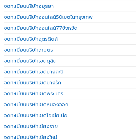
จดทะเบียนบริษัทอยุธยา
จดทะเบียนบริษัทออนไลน์50เขตในกรุงเทพ
จดทะเบียนบริษัทออนไลน์77จังหวัด
จดทะเบียนบริษัทอุตรดิตถ์
จดทะเบียนบริษัทเกษตร
จดทะเบียนบริษัทเขตดุสิต
จดทะเบียนบริษัทเขตบางกะปิ
จดทะเบียนบริษัทเขตบางรัก
จดทะเบียนบริษัทเขตพระนคร
จดทะเบียนบริษัทเขตหนองจอก
จดทะเบียนบริษัทเขตโอเชียเนีย
จดทะเบียนบริษัทเชียงราย
จดทะเบียนบริษัทเชียงใหม่