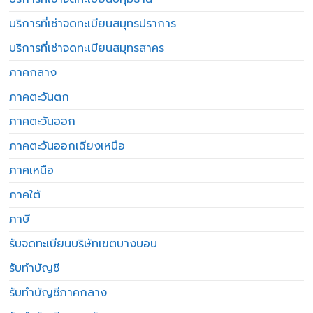
บริการที่เช่าจดทะเบียนสมุทรปราการ
บริการที่เช่าจดทะเบียนสมุทรสาคร
ภาคกลาง
ภาคตะวันตก
ภาคตะวันออก
ภาคตะวันออกเฉียงเหนือ
ภาคเหนือ
ภาคใต้
ภาษี
รับจดทะเบียนบริษัทเขตบางบอน
รับทำบัญชี
รับทำบัญชีภาคกลาง