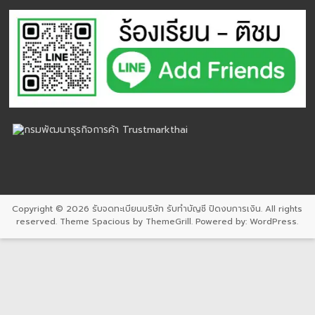
Copyright © 2026
รับจดทะเบียนบริษัท รับทำบัญชี ปิดงบการเงิน
. All rights
reserved. Theme
Spacious
by ThemeGrill. Powered by:
WordPress
.