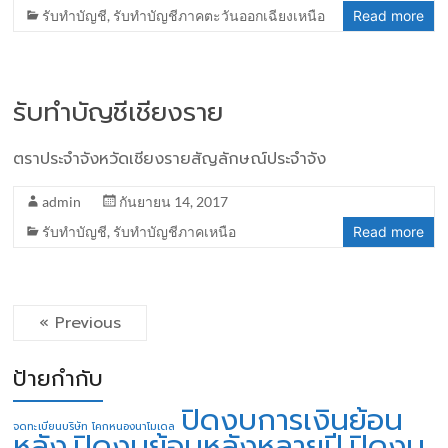
รับทำบัญชี
,
รับทำบัญชีภาคตะวันออกเฉียงเหนือ
Read more
รับทำบัญชีเชียงราย
ตราประจำจังหวัดเชียงรายสัญลักษณ์ประจำจัง
admin
กันยายน 14, 2017
รับทำบัญชี
,
รับทำบัญชีภาคเหนือ
Read more
« Previous
ป้ายกำกับ
ปิดงบการเงินย้อน
จดทะเบียนบริษัท โคกหนองนาโมเดล
หลัง
ปิดงบย้อนหลังหลายปี
ปิดงบ