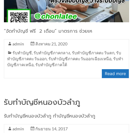
“จัดทำบัญชี ฟรี 2 เดือน” มาตรการ ช่วยเห
admin
สิงหาคม 21, 2020
รับทำบัญชี
,
รับทำบัญชีภาคกลาง
,
รับทำบัญชีภาคตะวันตก
,
รับ
ทำบัญชีภาคตะวันออก
,
รับทำบัญชีภาคตะวันออกเฉียงเหนือ
,
รับทำ
บัญชีภาคเหนือ
,
รับทำบัญชีภาคใต้
Read more
รับทำบัญชีหนองบัวลำภู
รับทำบัญชีหนองบัวลำภู ทำบัญชีหนองบัวลำภู
admin
กันยายน 14, 2017