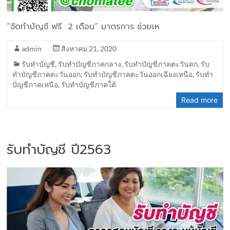
“จัดทำบัญชี ฟรี 2 เดือน” มาตรการ ช่วยเห
admin
สิงหาคม 21, 2020
รับทำบัญชี
,
รับทำบัญชีภาคกลาง
,
รับทำบัญชีภาคตะวันตก
,
รับ
ทำบัญชีภาคตะวันออก
,
รับทำบัญชีภาคตะวันออกเฉียงเหนือ
,
รับทำ
บัญชีภาคเหนือ
,
รับทำบัญชีภาคใต้
Read more
รับทำบัญชี ปี2563