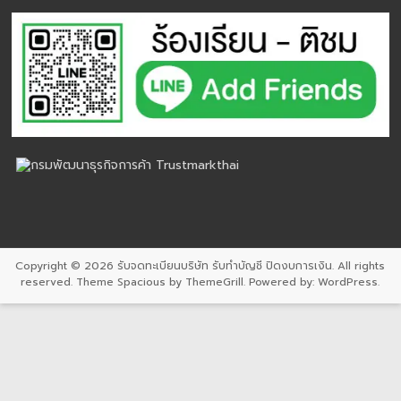
Copyright © 2026
รับจดทะเบียนบริษัท รับทำบัญชี ปิดงบการเงิน
. All rights
reserved. Theme
Spacious
by ThemeGrill. Powered by:
WordPress
.