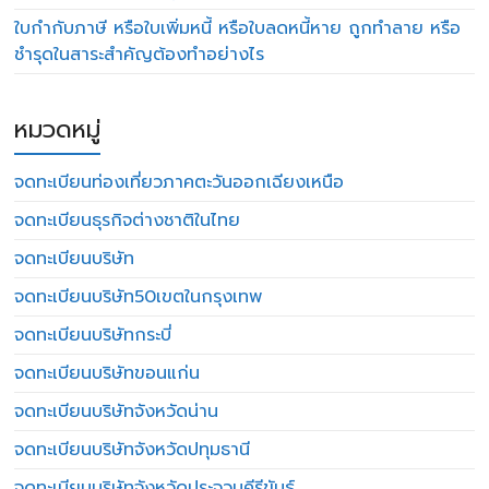
ใบกำกับภาษี หรือใบเพิ่มหนี้ หรือใบลดหนี้หาย ถูกทำลาย หรือ
ชำรุดในสาระสำคัญต้องทำอย่างไร
หมวดหมู่
จดทะเบียนท่องเที่ยวภาคตะวันออกเฉียงเหนือ
จดทะเบียนธุรกิจต่างชาติในไทย
จดทะเบียนบริษัท
จดทะเบียนบริษัท50เขตในกรุงเทพ
จดทะเบียนบริษัทกระบี่
จดทะเบียนบริษัทขอนแก่น
จดทะเบียนบริษัทจังหวัดน่าน
จดทะเบียนบริษัทจังหวัดปทุมธานี
จดทะเบียนบริษัทจังหวัดประจวบคีรีขันธ์