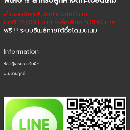
พิเศษ !!! สำหรับลูกค้าจดทะเบียนใหม่
ส่วนลดพิเศษ!! จัดทำเว็บไซต์จาก
ปกติ 12,000 บาท เหลือเพียง 5,000 บาท
ฟรี !!! ระบบอีเมล์ภายใต้ชื่อโดเมนเนม
Information
ข้อปฏิเสธความรับผิด
นโยบายคุกกี้