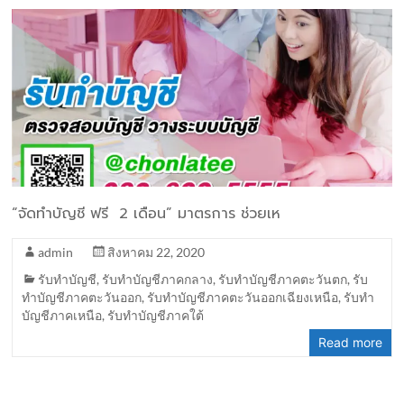
“จัดทำบัญชี ฟรี 2 เดือน” มาตรการ ช่วยเห
admin
สิงหาคม 22, 2020
รับทำบัญชี
,
รับทำบัญชีภาคกลาง
,
รับทำบัญชีภาคตะวันตก
,
รับ
ทำบัญชีภาคตะวันออก
,
รับทำบัญชีภาคตะวันออกเฉียงเหนือ
,
รับทำ
บัญชีภาคเหนือ
,
รับทำบัญชีภาคใต้
Read more