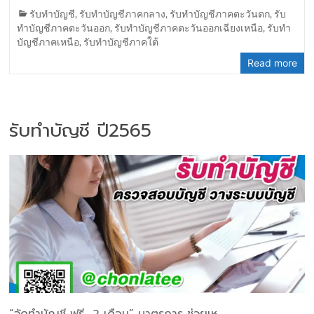
รับทำบัญชี
,
รับทำบัญชีภาคกลาง
,
รับทำบัญชีภาคตะวันตก
,
รับ
ทำบัญชีภาคตะวันออก
,
รับทำบัญชีภาคตะวันออกเฉียงเหนือ
,
รับทำ
บัญชีภาคเหนือ
,
รับทำบัญชีภาคใต้
Read more
รับทำบัญชี ปี2565
“จัดทำบัญชี ฟรี 2 เดือน” มาตรการ ช่วยเห