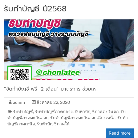
รับทำบัญชี ปี2568
“จัดทำบัญชี ฟรี 2 เดือน” มาตรการ ช่วยเห
admin
สิงหาคม 22, 2020
รับทำบัญชี
,
รับทำบัญชีภาคกลาง
,
รับทำบัญชีภาคตะวันตก
,
รับ
ทำบัญชีภาคตะวันออก
,
รับทำบัญชีภาคตะวันออกเฉียงเหนือ
,
รับทำ
บัญชีภาคเหนือ
,
รับทำบัญชีภาคใต้
Read more