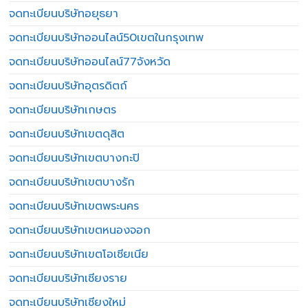
จดทะเบียนบริษัทอยุธยา
จดทะเบียนบริษัทออนไลน์50เขตในกรุงเทพ
จดทะเบียนบริษัทออนไลน์77จังหวัด
จดทะเบียนบริษัทอุตรดิตถ์
จดทะเบียนบริษัทเกษตร
จดทะเบียนบริษัทเขตดุสิต
จดทะเบียนบริษัทเขตบางกะปิ
จดทะเบียนบริษัทเขตบางรัก
จดทะเบียนบริษัทเขตพระนคร
จดทะเบียนบริษัทเขตหนองจอก
จดทะเบียนบริษัทเขตโอเชียเนีย
จดทะเบียนบริษัทเชียงราย
จดทะเบียนบริษัทเชียงใหม่