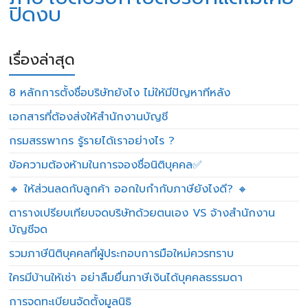
ปิดงบ
เรื่องล่าสุด
8 หลักการตั้งชื่อบริษัทยังไง ไม่ให้มีปัญหาทีหลัง
เอกสารที่ต้องส่งให้สำนักงานบัญชี
กรมสรรพากร รู้รายได้เราอย่างไร ?
ข้อความต้องห้ามในการจองชื่อนิติบุคคล✅
🔸 ให้ส่วนลดกับลูกค้า ออกใบกำกับภาษียังไงดี? 🔸
ตารางเปรียบเทียบจดบริษัทด้วยตนเอง VS จ้างสำนักงาน
บัญชีจด
รวมภาษีนิติบุคคลที่ผู้ประกอบการมือใหม่ควรทราบ
ใครมีบ้านให้เช่า อย่าลืมยื่นภาษีเงินได้บุคคลธรรมดา
การจดทะเบียนจัดตั้งมูลนิธิ