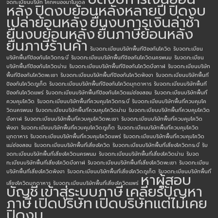
จดทะเบียนบริษัท โคกหนองนาโมเดล
หลัง
ปิดงบย้อนหลังหลายปี
ปิดงบ
เปล่าย้อนหลัง
ยื่นงบการเงินล่าช้า
ยื่นงบย้อนหลัง
ยื่นภาษีย้อนหลัง
ยื่นภาษีร้านค้า
รับจดทะเบียนบริษัทพื้นทีป้องกันโควิด
รับจดทะเบียน
บริษัทพื้นทีป้องกันโควิดกระบี่
รับจดทะเบียนบริษัทพื้นทีป้องกันโควิดนครพนม
รับจดทะเบียน
บริษัทพื้นทีป้องกันโควิดน่าน
รับจดทะเบียนบริษัทพื้นทีป้องกันโควิดบึงกาฬ
รับจดทะเบียนบริษัท
พื้นทีป้องกันโควิดพะเยา
รับจดทะเบียนบริษัทพื้นทีป้องกันโควิดพังงา
รับจดทะเบียนบริษัทพื้นที
ป้องกันโควิดภูเก็ต
รับจดทะเบียนบริษัทพื้นทีป้องกันโควิดมุกดาหาร
รับจดทะเบียนบริษัทพื้นที
ป้องกันโควิดแพร่
รับจดทะเบียนบริษัทพื้นทีป้องกันโควิดแม่ฮ่องสอน
รับจดทะเบียนบริษัทพื้นที่
ควบคุมโควิด
รับจดทะเบียนบริษัทพื้นที่ควบคุมโควิดกระบี่
รับจดทะเบียนบริษัทพื้นที่ควบคุมโค
วิดนครพนม
รับจดทะเบียนบริษัทพื้นที่ควบคุมโควิดน่าน
รับจดทะเบียนบริษัทพื้นที่ควบคุมโควิด
บึงกาฬ
รับจดทะเบียนบริษัทพื้นที่ควบคุมโควิดพะเยา
รับจดทะเบียนบริษัทพื้นที่ควบคุมโควิด
พังงา
รับจดทะเบียนบริษัทพื้นที่ควบคุมโควิดภูเก็ต
รับจดทะเบียนบริษัทพื้นที่ควบคุมโควิด
มุกดาหาร
รับจดทะเบียนบริษัทพื้นที่ควบคุมโควิดแพร่
รับจดทะเบียนบริษัทพื้นที่ควบคุมโควิด
แม่ฮ่องสอน
รับจดทะเบียนบริษัทพื้นที่เสี่ยงโควิด
รับจดทะเบียนบริษัทพื้นที่เสี่ยงโควิดกระบี่
รับ
จดทะเบียนบริษัทพื้นที่เสี่ยงโควิดนครพนม
รับจดทะเบียนบริษัทพื้นที่เสี่ยงโควิดน่าน
รับจด
ทะเบียนบริษัทพื้นที่เสี่ยงโควิดบึงกาฬ
รับจดทะเบียนบริษัทพื้นที่เสี่ยงโควิดพะเยา
รับจดทะเบียน
บริษัทพื้นที่เสี่ยงโควิดพังงา
รับจดทะเบียนบริษัทพื้นที่เสี่ยงโควิดภูเก็ต
รับจดทะเบียนบริษัทพื้นที่
หาผู้สอบ
เสี่ยงโควิดมุกดาหาร
รับจดทะเบียนบริษัทพื้นที่เสี่ยงโควิดแพร่
บัญชี
เข้าสู่ระบบภาษี
เคลียร์ปัญหา
ภาษี
เปิดบริษัท
เปิดบริษัทแต่ไม่เคย
ปิดงบ