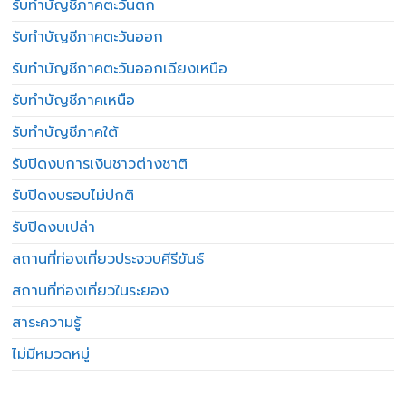
รับทำบัญชีภาคตะวันตก
รับทำบัญชีภาคตะวันออก
รับทำบัญชีภาคตะวันออกเฉียงเหนือ
รับทำบัญชีภาคเหนือ
รับทำบัญชีภาคใต้
รับปิดงบการเงินชาวต่างชาติ
รับปิดงบรอบไม่ปกติ
รับปิดงบเปล่า
สถานที่ท่องเที่ยวประจวบคีรีขันธ์
สถานที่ท่องเที่ยวในระยอง
สาระความรู้
ไม่มีหมวดหมู่