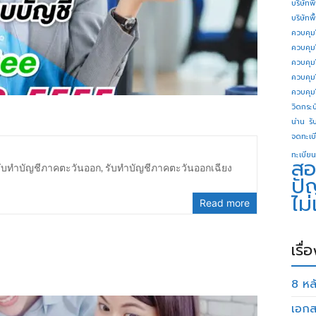
บริษัทพ
บริษัทพ
ควบคุม
ควบคุม
ควบคุม
ควบคุม
ควบคุม
วิดกระบี
น่าน
รั
จดทะเบี
ทะเบียน
สอ
รับทำบัญชีภาคตะวันออก
,
รับทำบัญชีภาคตะวันออกเฉียง
ปั
ไม
Read more
เรื่
8 หลั
เอกส