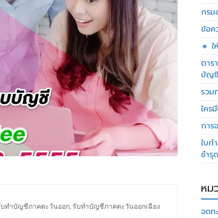
กรมส
ข้อค
🔸 ใ
ตารา
บัญช
รวมภ
ใครมี
การจด
ใบกำ
ชำรุ
หมว
รับทำบัญชีภาคตะวันออก
,
รับทำบัญชีภาคตะวันออกเฉียง
จดทะ