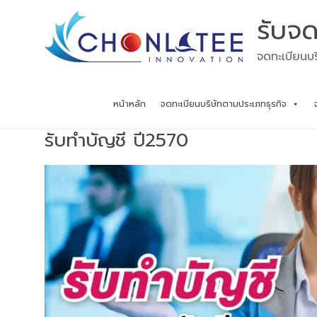
Skip
รับจด
to
content
จดทะเบียนบร
หน้าหลัก
จดทะเบียนบริษัทตามประเภทธุรกิจ
รับทำบัญชี ปี2570