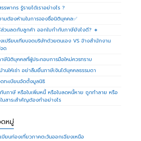
รรพากร รู้รายได้เราอย่างไร ?
วามต้องห้ามในการจองชื่อนิติบุคคล✅
ห้ส่วนลดกับลูกค้า ออกใบกำกับภาษียังไงดี? 🔸
งเปรียบเทียบจดบริษัทด้วยตนเอง VS จ้างสำนักงาน
ีจด
าษีนิติบุคคลที่ผู้ประกอบการมือใหม่ควรทราบ
บ้านให้เช่า อย่าลืมยื่นภาษีเงินได้บุคคลธรรมดา
ทะเบียนจัดตั้งมูลนิธิ
กับภาษี หรือใบเพิ่มหนี้ หรือใบลดหนี้หาย ถูกทำลาย หรือ
ดในสาระสำคัญต้องทำอย่างไร
ดหมู่
เบียนท่องเที่ยวภาคตะวันออกเฉียงเหนือ