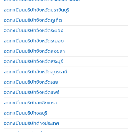
จดทะเบียนบริษัทจังหวัดปราจีนบุรี
จดทะเบียนบริษัทจังหวัดภูเก็ต
จดทะเบียนบริษัทจังหวัดระนอง
จดทะเบียนบริษัทจังหวัดระยอง
จดทะเบียนบริษัทจังหวัดสงขลา
จดทะเบียนบริษัทจังหวัดสระบุรี
จดทะเบียนบริษัทจังหวัดอุดรธานี
จดทะเบียนบริษัทจังหวัดเลย
จดทะเบียนบริษัทจังหวัดแพร่
จดทะเบียนบริษัทฉะเชิงเทรา
จดทะเบียนบริษัทชลบุรี
จดทะเบียนบริษัทต่างประเทศ