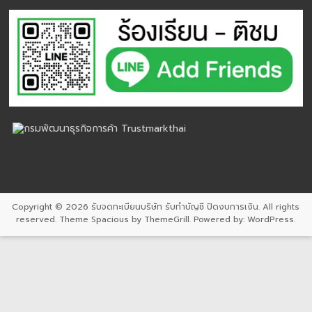
Copyright © 2026
รับจดทะเบียนบริษัท รับทำบัญชี ปิดงบการเงิน
. All rights
reserved. Theme
Spacious
by ThemeGrill. Powered by:
WordPress
.