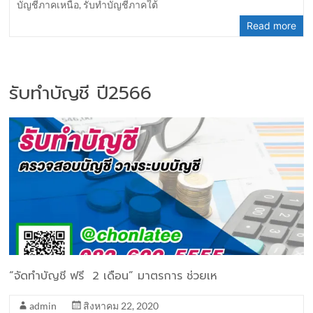
บัญชีภาคเหนือ
,
รับทำบัญชีภาคใต้
Read more
รับทำบัญชี ปี2566
“จัดทำบัญชี ฟรี 2 เดือน” มาตรการ ช่วยเห
admin
สิงหาคม 22, 2020