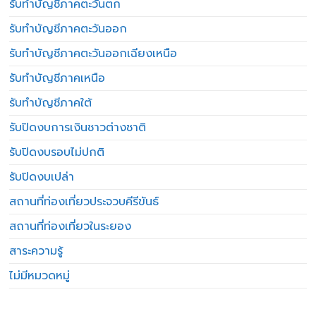
รับทำบัญชีภาคตะวันตก
รับทำบัญชีภาคตะวันออก
รับทำบัญชีภาคตะวันออกเฉียงเหนือ
รับทำบัญชีภาคเหนือ
รับทำบัญชีภาคใต้
รับปิดงบการเงินชาวต่างชาติ
รับปิดงบรอบไม่ปกติ
รับปิดงบเปล่า
สถานที่ท่องเที่ยวประจวบคีรีขันธ์
สถานที่ท่องเที่ยวในระยอง
สาระความรู้
ไม่มีหมวดหมู่