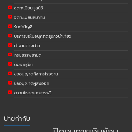
จดทะเบียนมูลนิธิ
จดทะเบียนสมาคม
รับทำบัญชี
บริการขอใบอนุญาตธุรกิจนำเที่ยว
ทำงานต่างด้าว
กรมสรรพสามิต
ต่ออายุวีซ่า
ขออนุญาตกิจการโรงงาน
ขออนุญาตผู้ส่งออก
ดาวน์โหลดเอกสารฟรี
ป้ายกำกับ
ปิดงบการเงินย้อน