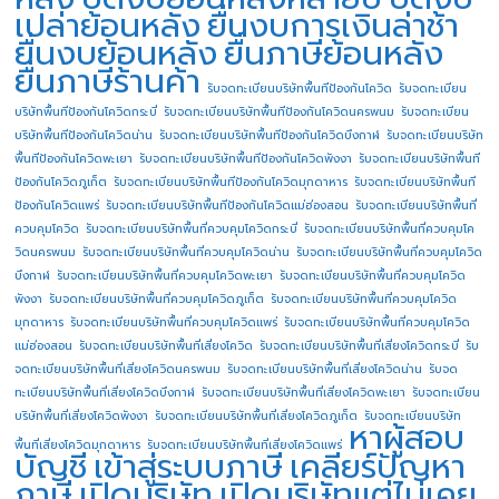
เปล่าย้อนหลัง
ยื่นงบการเงินล่าช้า
ยื่นงบย้อนหลัง
ยื่นภาษีย้อนหลัง
ยื่นภาษีร้านค้า
รับจดทะเบียนบริษัทพื้นทีป้องกันโควิด
รับจดทะเบียน
บริษัทพื้นทีป้องกันโควิดกระบี่
รับจดทะเบียนบริษัทพื้นทีป้องกันโควิดนครพนม
รับจดทะเบียน
บริษัทพื้นทีป้องกันโควิดน่าน
รับจดทะเบียนบริษัทพื้นทีป้องกันโควิดบึงกาฬ
รับจดทะเบียนบริษัท
พื้นทีป้องกันโควิดพะเยา
รับจดทะเบียนบริษัทพื้นทีป้องกันโควิดพังงา
รับจดทะเบียนบริษัทพื้นที
ป้องกันโควิดภูเก็ต
รับจดทะเบียนบริษัทพื้นทีป้องกันโควิดมุกดาหาร
รับจดทะเบียนบริษัทพื้นที
ป้องกันโควิดแพร่
รับจดทะเบียนบริษัทพื้นทีป้องกันโควิดแม่ฮ่องสอน
รับจดทะเบียนบริษัทพื้นที่
ควบคุมโควิด
รับจดทะเบียนบริษัทพื้นที่ควบคุมโควิดกระบี่
รับจดทะเบียนบริษัทพื้นที่ควบคุมโค
วิดนครพนม
รับจดทะเบียนบริษัทพื้นที่ควบคุมโควิดน่าน
รับจดทะเบียนบริษัทพื้นที่ควบคุมโควิด
บึงกาฬ
รับจดทะเบียนบริษัทพื้นที่ควบคุมโควิดพะเยา
รับจดทะเบียนบริษัทพื้นที่ควบคุมโควิด
พังงา
รับจดทะเบียนบริษัทพื้นที่ควบคุมโควิดภูเก็ต
รับจดทะเบียนบริษัทพื้นที่ควบคุมโควิด
มุกดาหาร
รับจดทะเบียนบริษัทพื้นที่ควบคุมโควิดแพร่
รับจดทะเบียนบริษัทพื้นที่ควบคุมโควิด
แม่ฮ่องสอน
รับจดทะเบียนบริษัทพื้นที่เสี่ยงโควิด
รับจดทะเบียนบริษัทพื้นที่เสี่ยงโควิดกระบี่
รับ
จดทะเบียนบริษัทพื้นที่เสี่ยงโควิดนครพนม
รับจดทะเบียนบริษัทพื้นที่เสี่ยงโควิดน่าน
รับจด
ทะเบียนบริษัทพื้นที่เสี่ยงโควิดบึงกาฬ
รับจดทะเบียนบริษัทพื้นที่เสี่ยงโควิดพะเยา
รับจดทะเบียน
บริษัทพื้นที่เสี่ยงโควิดพังงา
รับจดทะเบียนบริษัทพื้นที่เสี่ยงโควิดภูเก็ต
รับจดทะเบียนบริษัท
หาผู้สอบ
พื้นที่เสี่ยงโควิดมุกดาหาร
รับจดทะเบียนบริษัทพื้นที่เสี่ยงโควิดแพร่
บัญชี
เข้าสู่ระบบภาษี
เคลียร์ปัญหา
ภาษี
เปิดบริษัท
เปิดบริษัทแต่ไม่เคย