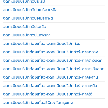
จดทะเบียนบริษัททวีปยุโรป
จดทะเบียนบริษัททวีปอเมริกาเหนือ
จดทะเบียนบริษัททวีปอเมริกาใต้
จดทะเบียนบริษัททวีปเอเชีย
จดทะเบียนบริษัททวีปแอฟริกา
จดทะเบียนบริษัทท่องเที่ยว-จดทะเบียนบริษัททัวร์
จดทะเบียนบริษัทท่องเที่ยว-จดทะเบียนบริษัททัวร์-ภาคกลาง
จดทะเบียนบริษัทท่องเที่ยว-จดทะเบียนบริษัททัวร์-ภาคตะวันตก
จดทะเบียนบริษัทท่องเที่ยว-จดทะเบียนบริษัททัวร์-ภาคตะวันออก
จดทะเบียนบริษัทท่องเที่ยว-จดทะเบียนบริษัททัวร์-ภาคอีสาน
จดทะเบียนบริษัทท่องเที่ยว-จดทะเบียนบริษัททัวร์-ภาคเหนือ
จดทะเบียนบริษัทท่องเที่ยว-จดทะเบียนบริษัททัวร์-ภาคใต้
จดทะเบียนบริษัทท่องเที่ยว50เขตในกรุงเทพ