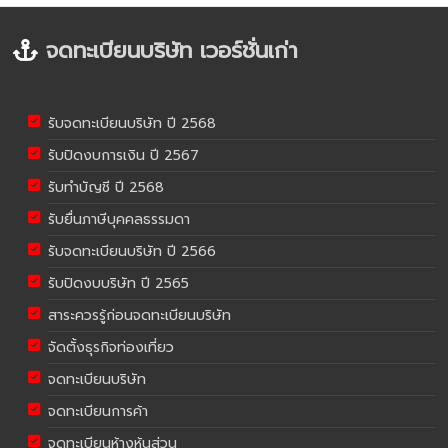
จดทะเบียนบริษัท เวอร์ชั่นเก่า
รับจดทะเบียนบริษัท ปี 2568
รับปิดงบการเงิน ปี 2567
รับทำบัญชี ปี 2568
รับยื่นภาษีบุคคลธรรมดา
รับจดทะเบียนบริษัท ปี 2566
รับปิดงบบริษัท ปี 2565
สาระควรรู้ก่อนจดทะเบียนบริษัท
จัดตั้งธุรกิจท่องเที่ยว
จดทะเบียนบริษัท
จดทะเบียนการค้า
จดทะเบียนห้างหุ้นส่วน