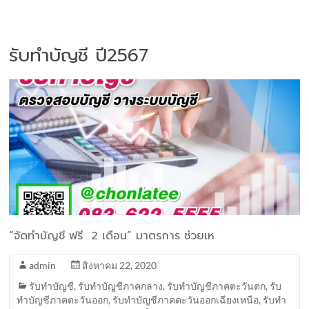
รับทำบัญชี ปี2567
“จัดทำบัญชี ฟรี 2 เดือน” มาตรการ ช่วยเห
admin
สิงหาคม 22, 2020
รับทำบัญชี
,
รับทำบัญชีภาคกลาง
,
รับทำบัญชีภาคตะวันตก
,
รับ
ทำบัญชีภาคตะวันออก
,
รับทำบัญชีภาคตะวันออกเฉียงเหนือ
,
รับทำ