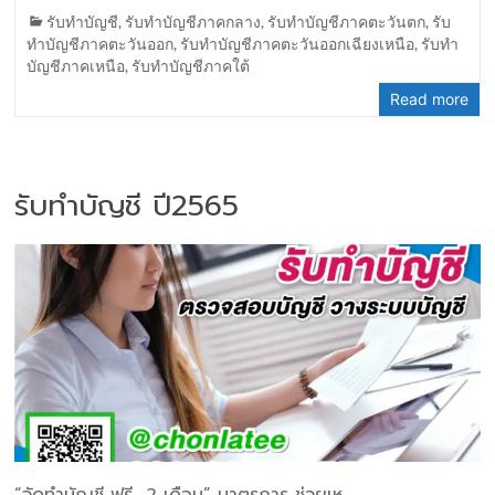
รับทำบัญชี
,
รับทำบัญชีภาคกลาง
,
รับทำบัญชีภาคตะวันตก
,
รับ
ทำบัญชีภาคตะวันออก
,
รับทำบัญชีภาคตะวันออกเฉียงเหนือ
,
รับทำ
บัญชีภาคเหนือ
,
รับทำบัญชีภาคใต้
Read more
รับทำบัญชี ปี2565
“จัดทำบัญชี ฟรี 2 เดือน” มาตรการ ช่วยเห