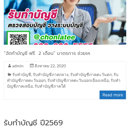
“จัดทำบัญชี ฟรี 2 เดือน” มาตรการ ช่วยเห
admin
สิงหาคม 22, 2020
รับทำบัญชี
,
รับทำบัญชีภาคกลาง
,
รับทำบัญชีภาคตะวันตก
,
รับ
ทำบัญชีภาคตะวันออก
,
รับทำบัญชีภาคตะวันออกเฉียงเหนือ
,
รับทำ
บัญชีภาคเหนือ
,
รับทำบัญชีภาคใต้
Read more
รับทำบัญชี ปี2569