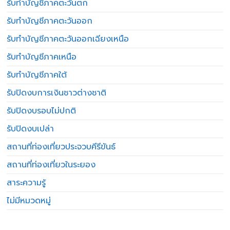
รับทำบัญชีภาคตะวันตก
รับทำบัญชีภาคตะวันออก
รับทำบัญชีภาคตะวันออกเฉียงเหนือ
รับทำบัญชีภาคเหนือ
รับทำบัญชีภาคใต้
รับปิดงบการเงินชาวต่างชาติ
รับปิดงบรอบไม่ปกติ
รับปิดงบเปล่า
สถานที่ท่องเที่ยวประจวบคีรีขันธ์
สถานที่ท่องเที่ยวในระยอง
สาระความรู้
ไม่มีหมวดหมู่