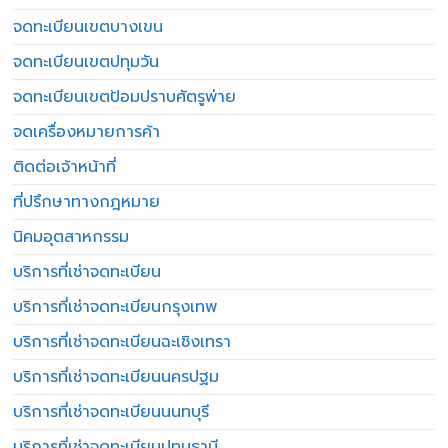
จดทะเบียนเขตบางเขน
จดทะเบียนเขตปทุมวัน
จดทะเบียนเขตป้อมปราบศัตรูพ่าย
จดเครื่องหมายการค้า
ติดต่อเจ้าหน้าที่
ที่ปรึกษาทางกฎหมาย
นิคมอุตสาหกรรม
บริการที่เช่าจดทะเบียน
บริการที่เช่าจดทะเบียนกรุงเทพ
บริการที่เช่าจดทะเบียนฉะเชิงเทรา
บริการที่เช่าจดทะเบียนนครปฐม
บริการที่เช่าจดทะเบียนนนทบุรี
บริการที่เช่าจดทะเบียนปทุมธานี