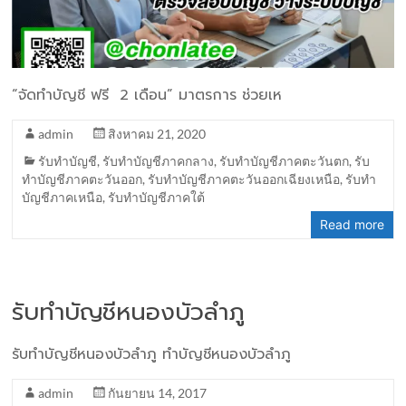
“จัดทำบัญชี ฟรี 2 เดือน” มาตรการ ช่วยเห
admin
สิงหาคม 21, 2020
รับทำบัญชี
,
รับทำบัญชีภาคกลาง
,
รับทำบัญชีภาคตะวันตก
,
รับ
ทำบัญชีภาคตะวันออก
,
รับทำบัญชีภาคตะวันออกเฉียงเหนือ
,
รับทำ
บัญชีภาคเหนือ
,
รับทำบัญชีภาคใต้
Read more
รับทำบัญชีหนองบัวลำภู
รับทำบัญชีหนองบัวลำภู ทำบัญชีหนองบัวลำภู
admin
กันยายน 14, 2017