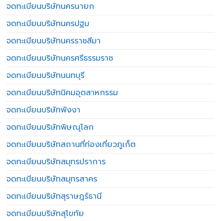
จดทะเบียนบริษัทนครนายก
จดทะเบียนบริษัทนครปฐม
จดทะเบียนบริษัทนครราชสีมา
จดทะเบียนบริษัทนครศรีธรรมราช
จดทะเบียนบริษัทนนทบุรี
จดทะเบียนบริษัทนิคมอุตสาหกรรม
จดทะเบียนบริษัทพังงา
จดทะเบียนบริษัทพิษณุโลก
จดทะเบียนบริษัทสถานที่ท่องเที่ยวภูเก็ต
จดทะเบียนบริษัทสมุทรปราการ
จดทะเบียนบริษัทสมุทรสาคร
จดทะเบียนบริษัทสุราษฎร์ธานี
จดทะเบียนบริษัทสุโขทัย