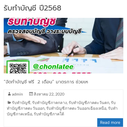
รับทำบัญชี ปี2568
“จัดทำบัญชี ฟรี 2 เดือน” มาตรการ ช่วยเห
admin
สิงหาคม 22, 2020
รับทำบัญชี
,
รับทำบัญชีภาคกลาง
,
รับทำบัญชีภาคตะวันตก
,
รับ
ทำบัญชีภาคตะวันออก
,
รับทำบัญชีภาคตะวันออกเฉียงเหนือ
,
รับทำ
บัญชีภาคเหนือ
,
รับทำบัญชีภาคใต้
Read more