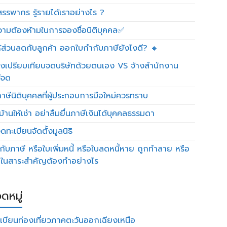
รรพากร รู้รายได้เราอย่างไร ?
วามต้องห้ามในการจองชื่อนิติบุคคล✅
ห้ส่วนลดกับลูกค้า ออกใบกำกับภาษียังไงดี? 🔸
งเปรียบเทียบจดบริษัทด้วยตนเอง VS จ้างสำนักงาน
ีจด
าษีนิติบุคคลที่ผู้ประกอบการมือใหม่ควรทราบ
บ้านให้เช่า อย่าลืมยื่นภาษีเงินได้บุคคลธรรมดา
ทะเบียนจัดตั้งมูลนิธิ
กับภาษี หรือใบเพิ่มหนี้ หรือใบลดหนี้หาย ถูกทำลาย หรือ
ดในสาระสำคัญต้องทำอย่างไร
ดหมู่
เบียนท่องเที่ยวภาคตะวันออกเฉียงเหนือ