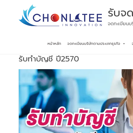
Skip
รับจด
to
content
จดทะเบียนบร
หน้าหลัก
จดทะเบียนบริษัทตามประเภทธุรกิจ
รับทำบัญชี ปี2570