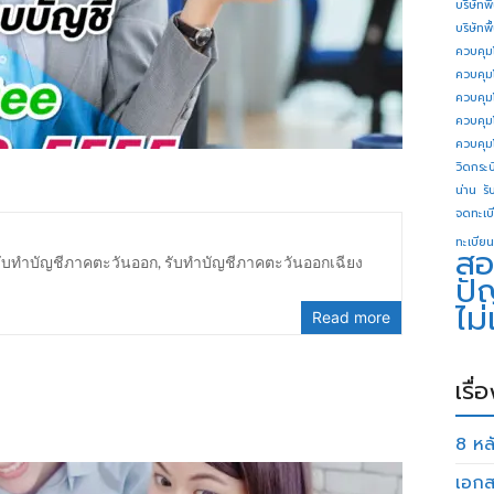
บริษัทพ
บริษัทพ
ควบคุม
ควบคุม
ควบคุม
ควบคุม
ควบคุม
วิดกระบี
น่าน
รั
จดทะเบี
ทะเบียน
สอ
รับทำบัญชีภาคตะวันออก
,
รับทำบัญชีภาคตะวันออกเฉียง
ปั
ไม
Read more
เรื่
8 หลั
เอกส