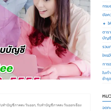
กรมส
ข้อค
🔸 ใ
ตารา
บัญช
รวมภ
ใครมี
การจด
ใบกำ
ชำรุ
หมว
รับทำบัญชีภาคตะวันออก
,
รับทำบัญชีภาคตะวันออกเฉียง
จดทะ