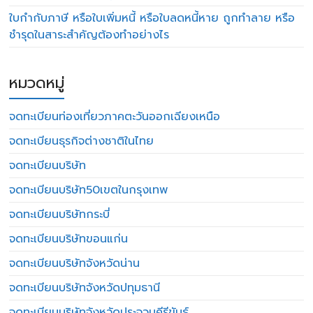
ใบกำกับภาษี หรือใบเพิ่มหนี้ หรือใบลดหนี้หาย ถูกทำลาย หรือ
ชำรุดในสาระสำคัญต้องทำอย่างไร
หมวดหมู่
จดทะเบียนท่องเที่ยวภาคตะวันออกเฉียงเหนือ
จดทะเบียนธุรกิจต่างชาติในไทย
จดทะเบียนบริษัท
จดทะเบียนบริษัท50เขตในกรุงเทพ
จดทะเบียนบริษัทกระบี่
จดทะเบียนบริษัทขอนแก่น
จดทะเบียนบริษัทจังหวัดน่าน
จดทะเบียนบริษัทจังหวัดปทุมธานี
จดทะเบียนบริษัทจังหวัดประจวบคีรีขันธ์