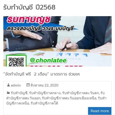
รับทำบัญชี ปี2568
“จัดทำบัญชี ฟรี 2 เดือน” มาตรการ ช่วยเห
admin
สิงหาคม 22, 2020
รับทำบัญชี
,
รับทำบัญชีภาคกลาง
,
รับทำบัญชีภาคตะวันตก
,
รับ
ทำบัญชีภาคตะวันออก
,
รับทำบัญชีภาคตะวันออกเฉียงเหนือ
,
รับทำ
บัญชีภาคเหนือ
,
รับทำบัญชีภาคใต้
Read more