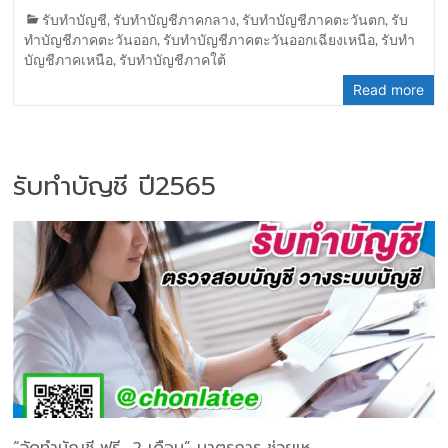
รับทำบัญชี
,
รับทำบัญชีภาคกลาง
,
รับทำบัญชีภาคตะวันตก
,
รับ
ทำบัญชีภาคตะวันออก
,
รับทำบัญชีภาคตะวันออกเฉียงเหนือ
,
รับทำ
บัญชีภาคเหนือ
,
รับทำบัญชีภาคใต้
Read more
รับทำบัญชี ปี2565
“จัดทำบัญชี ฟรี 2 เดือน” มาตรการ ช่วยเห