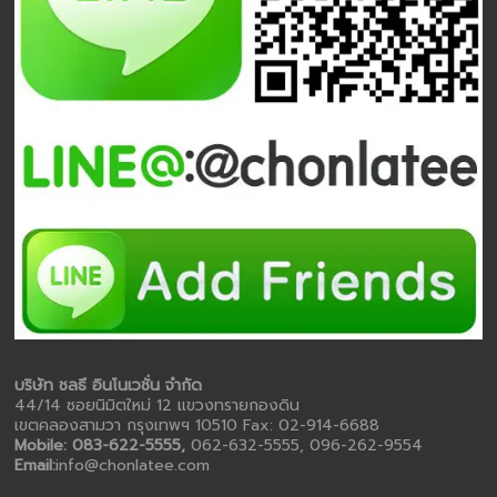
บริษัท ชลธี อินโนเวชั่น จำกัด
44/14 ซอยนิมิตใหม่ 12 แขวงทรายกองดิน
เขตคลองสามวา กรุงเทพฯ 10510 Fax: 02-914-6688
Mobile: 083-622-5555,
062-632-5555, 096-262-9554
Email:
info@chonlatee.com