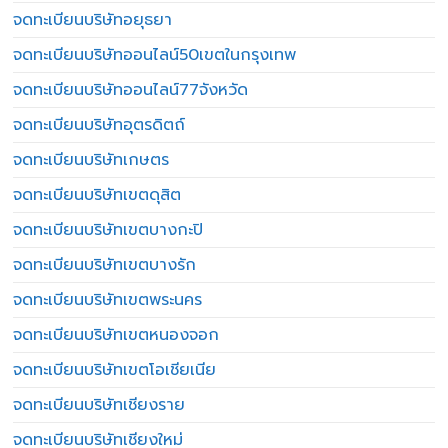
จดทะเบียนบริษัทอยุธยา
จดทะเบียนบริษัทออนไลน์50เขตในกรุงเทพ
จดทะเบียนบริษัทออนไลน์77จังหวัด
จดทะเบียนบริษัทอุตรดิตถ์
จดทะเบียนบริษัทเกษตร
จดทะเบียนบริษัทเขตดุสิต
จดทะเบียนบริษัทเขตบางกะปิ
จดทะเบียนบริษัทเขตบางรัก
จดทะเบียนบริษัทเขตพระนคร
จดทะเบียนบริษัทเขตหนองจอก
จดทะเบียนบริษัทเขตโอเชียเนีย
จดทะเบียนบริษัทเชียงราย
จดทะเบียนบริษัทเชียงใหม่