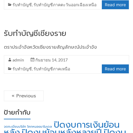
รับทำบัญชี
,
รับทำบัญชีภาคตะวันออกเฉียงเหนือ
Read more
รับทำบัญชีเชียงราย
ตราประจำจังหวัดเชียงรายสัญลักษณ์ประจำจัง
admin
กันยายน 14, 2017
รับทำบัญชี
,
รับทำบัญชีภาคเหนือ
Read more
« Previous
ป้ายกำกับ
ปิดงบการเงินย้อน
จดทะเบียนบริษัท โคกหนองนาโมเดล
หลัง
ปิดงบย้อนหลังหลายปี
ปิดงบ