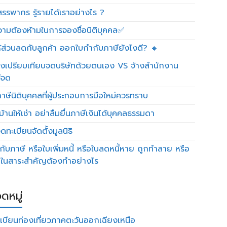
รรพากร รู้รายได้เราอย่างไร ?
วามต้องห้ามในการจองชื่อนิติบุคคล✅
ห้ส่วนลดกับลูกค้า ออกใบกำกับภาษียังไงดี? 🔸
งเปรียบเทียบจดบริษัทด้วยตนเอง VS จ้างสำนักงาน
ีจด
าษีนิติบุคคลที่ผู้ประกอบการมือใหม่ควรทราบ
บ้านให้เช่า อย่าลืมยื่นภาษีเงินได้บุคคลธรรมดา
ทะเบียนจัดตั้งมูลนิธิ
กับภาษี หรือใบเพิ่มหนี้ หรือใบลดหนี้หาย ถูกทำลาย หรือ
ดในสาระสำคัญต้องทำอย่างไร
ดหมู่
เบียนท่องเที่ยวภาคตะวันออกเฉียงเหนือ