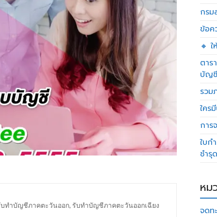
กรมส
ข้อค
🔸 ใ
ตารา
บัญช
รวมภ
ใครมี
การจด
ใบกำ
ชำรุ
หมว
รับทำบัญชีภาคตะวันออก
,
รับทำบัญชีภาคตะวันออกเฉียง
จดทะ