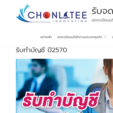
Skip
รับจด
to
content
จดทะเบียนบร
หน้าหลัก
จดทะเบียนบริษัทตามประเภทธุรกิจ
รับทำบัญชี ปี2570