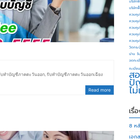
บริษัทพ
บริษัทพ
ควบคุม
ควบคุม
ควบคุม
ควบคุม
ควบคุม
วิดกระบี
น่าน
รั
จดทะเบี
ทะเบียน
สอ
รับทำบัญชีภาคตะวันออก
,
รับทำบัญชีภาคตะวันออกเฉียง
ปั
ไม
Read more
เรื่
8 หลั
เอกส