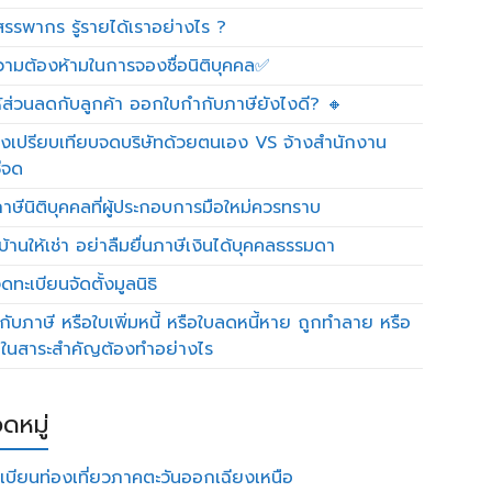
รรพากร รู้รายได้เราอย่างไร ?
วามต้องห้ามในการจองชื่อนิติบุคคล✅
ห้ส่วนลดกับลูกค้า ออกใบกำกับภาษียังไงดี? 🔸
งเปรียบเทียบจดบริษัทด้วยตนเอง VS จ้างสำนักงาน
ีจด
าษีนิติบุคคลที่ผู้ประกอบการมือใหม่ควรทราบ
บ้านให้เช่า อย่าลืมยื่นภาษีเงินได้บุคคลธรรมดา
ทะเบียนจัดตั้งมูลนิธิ
กับภาษี หรือใบเพิ่มหนี้ หรือใบลดหนี้หาย ถูกทำลาย หรือ
ดในสาระสำคัญต้องทำอย่างไร
ดหมู่
เบียนท่องเที่ยวภาคตะวันออกเฉียงเหนือ