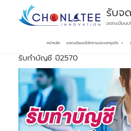
Skip
รับจด
to
content
จดทะเบียนบร
หน้าหลัก
จดทะเบียนบริษัทตามประเภทธุรกิจ
รับทำบัญชี ปี2570