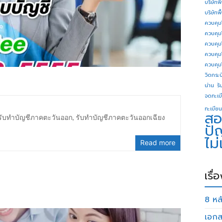
บริษัทพ
บริษัทพ
ควบคุม
ควบคุม
ควบคุม
ควบคุม
ควบคุม
วิดกระบี
น่าน
รั
จดทะเบี
ทะเบียน
สอ
รับทำบัญชีภาคตะวันออก
,
รับทำบัญชีภาคตะวันออกเฉียง
ปั
ไม
Read more
เรื่
8 หลั
เอกส