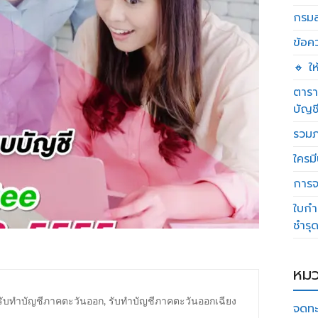
กรมส
ข้อค
🔸 ใ
ตารา
บัญช
รวมภ
ใครมี
การจด
ใบกำ
ชำรุ
หมว
รับทำบัญชีภาคตะวันออก
,
รับทำบัญชีภาคตะวันออกเฉียง
จดทะ