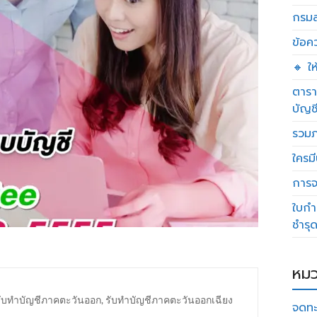
กรมส
ข้อค
🔸 ใ
ตารา
บัญช
รวมภ
ใครมี
การจด
ใบกำ
ชำรุ
หมว
รับทำบัญชีภาคตะวันออก
,
รับทำบัญชีภาคตะวันออกเฉียง
จดทะ