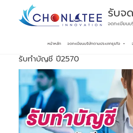
Skip
รับจด
to
content
จดทะเบียนบร
หน้าหลัก
จดทะเบียนบริษัทตามประเภทธุรกิจ
รับทำบัญชี ปี2570