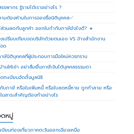
รรพากร รู้รายได้เราอย่างไร ?
วามต้องห้ามในการจองชื่อนิติบุคคล✅
ห้ส่วนลดกับลูกค้า ออกใบกำกับภาษียังไงดี? 🔸
งเปรียบเทียบจดบริษัทด้วยตนเอง VS จ้างสำนักงาน
ีจด
าษีนิติบุคคลที่ผู้ประกอบการมือใหม่ควรทราบ
บ้านให้เช่า อย่าลืมยื่นภาษีเงินได้บุคคลธรรมดา
ทะเบียนจัดตั้งมูลนิธิ
กับภาษี หรือใบเพิ่มหนี้ หรือใบลดหนี้หาย ถูกทำลาย หรือ
ดในสาระสำคัญต้องทำอย่างไร
ดหมู่
เบียนท่องเที่ยวภาคตะวันออกเฉียงเหนือ