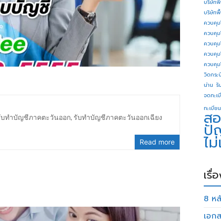
บริษัทพ
บริษัทพ
ควบคุม
ควบคุม
ควบคุม
ควบคุม
ควบคุม
วิดกระบี
น่าน
รั
จดทะเบี
ทะเบียน
สอ
รับทำบัญชีภาคตะวันออก
,
รับทำบัญชีภาคตะวันออกเฉียง
ปั
ไม
Read more
เรื่
8 หลั
เอกส