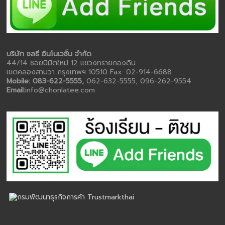
บริษัท ชลธี อินโนเวชั่น จำกัด
44/14 ซอยนิมิตใหม่ 12 แขวงทรายกองดิน
เขตคลองสามวา กรุงเทพฯ 10510 Fax: 02-914-6688
Mobile: 083-622-5555,
062-632-5555, 096-262-9554
Email:
info@chonlatee.com