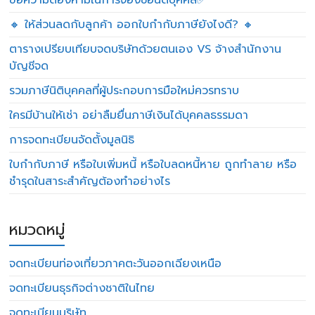
ข้อความต้องห้ามในการจองชื่อนิติบุคคล✅
🔸 ให้ส่วนลดกับลูกค้า ออกใบกำกับภาษียังไงดี? 🔸
ตารางเปรียบเทียบจดบริษัทด้วยตนเอง VS จ้างสำนักงาน
บัญชีจด
รวมภาษีนิติบุคคลที่ผู้ประกอบการมือใหม่ควรทราบ
ใครมีบ้านให้เช่า อย่าลืมยื่นภาษีเงินได้บุคคลธรรมดา
การจดทะเบียนจัดตั้งมูลนิธิ
ใบกำกับภาษี หรือใบเพิ่มหนี้ หรือใบลดหนี้หาย ถูกทำลาย หรือ
ชำรุดในสาระสำคัญต้องทำอย่างไร
หมวดหมู่
จดทะเบียนท่องเที่ยวภาคตะวันออกเฉียงเหนือ
จดทะเบียนธุรกิจต่างชาติในไทย
จดทะเบียนบริษัท