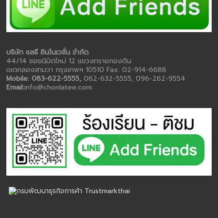
บริษัท ชลธี อินโนเวชั่น จำกัด
44/14 ซอยนิมิตใหม่ 12 แขวงทรายกองดิน
เขตคลองสามวา กรุงเทพฯ 10510 Fax: 02-914-6688
Mobile: 083-622-5555,
062-632-5555, 096-262-9554
Email:
info@chonlatee.com