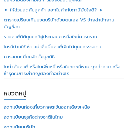
ข้อความต้องห้ามในการจองชื่อนิติบุคคล✅
🔸 ให้ส่วนลดกับลูกค้า ออกใบกำกับภาษียังไงดี? 🔸
ตารางเปรียบเทียบจดบริษัทด้วยตนเอง VS จ้างสำนักงาน
บัญชีจด
รวมภาษีนิติบุคคลที่ผู้ประกอบการมือใหม่ควรทราบ
ใครมีบ้านให้เช่า อย่าลืมยื่นภาษีเงินได้บุคคลธรรมดา
การจดทะเบียนจัดตั้งมูลนิธิ
ใบกำกับภาษี หรือใบเพิ่มหนี้ หรือใบลดหนี้หาย ถูกทำลาย หรือ
ชำรุดในสาระสำคัญต้องทำอย่างไร
หมวดหมู่
จดทะเบียนท่องเที่ยวภาคตะวันออกเฉียงเหนือ
จดทะเบียนธุรกิจต่างชาติในไทย
จดทะเบียนบริษัท