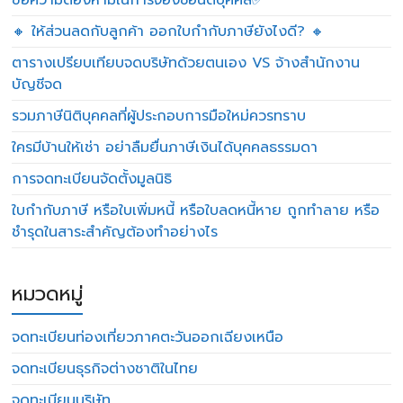
ข้อความต้องห้ามในการจองชื่อนิติบุคคล✅
🔸 ให้ส่วนลดกับลูกค้า ออกใบกำกับภาษียังไงดี? 🔸
ตารางเปรียบเทียบจดบริษัทด้วยตนเอง VS จ้างสำนักงาน
บัญชีจด
รวมภาษีนิติบุคคลที่ผู้ประกอบการมือใหม่ควรทราบ
ใครมีบ้านให้เช่า อย่าลืมยื่นภาษีเงินได้บุคคลธรรมดา
การจดทะเบียนจัดตั้งมูลนิธิ
ใบกำกับภาษี หรือใบเพิ่มหนี้ หรือใบลดหนี้หาย ถูกทำลาย หรือ
ชำรุดในสาระสำคัญต้องทำอย่างไร
หมวดหมู่
จดทะเบียนท่องเที่ยวภาคตะวันออกเฉียงเหนือ
จดทะเบียนธุรกิจต่างชาติในไทย
จดทะเบียนบริษัท