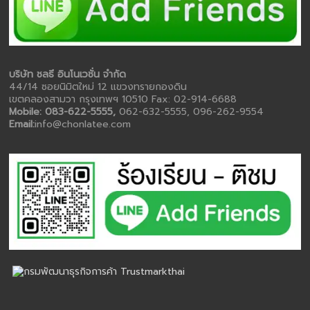
บริษัท ชลธี อินโนเวชั่น จำกัด
44/14 ซอยนิมิตใหม่ 12 แขวงทรายกองดิน
เขตคลองสามวา กรุงเทพฯ 10510 Fax: 02-914-6688
Mobile: 083-622-5555,
062-632-5555, 096-262-9554
Email:
info@chonlatee.com