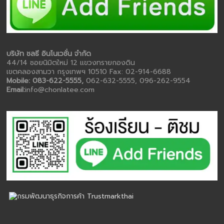
บริษัท ชลธี อินโนเวชั่น จำกัด
44/14 ซอยนิมิตใหม่ 12 แขวงทรายกองดิน
เขตคลองสามวา กรุงเทพฯ 10510 Fax: 02-914-6688
Mobile: 083-622-5555,
062-632-5555, 096-262-9554
Email:
info@chonlatee.com