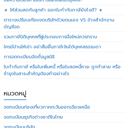
ข้อความต้องห้ามในการจองชื่อนิติบุคคล✅
🔸 ให้ส่วนลดกับลูกค้า ออกใบกำกับภาษียังไงดี? 🔸
ตารางเปรียบเทียบจดบริษัทด้วยตนเอง VS จ้างสำนักงาน
บัญชีจด
รวมภาษีนิติบุคคลที่ผู้ประกอบการมือใหม่ควรทราบ
ใครมีบ้านให้เช่า อย่าลืมยื่นภาษีเงินได้บุคคลธรรมดา
การจดทะเบียนจัดตั้งมูลนิธิ
ใบกำกับภาษี หรือใบเพิ่มหนี้ หรือใบลดหนี้หาย ถูกทำลาย หรือ
ชำรุดในสาระสำคัญต้องทำอย่างไร
หมวดหมู่
จดทะเบียนท่องเที่ยวภาคตะวันออกเฉียงเหนือ
จดทะเบียนธุรกิจต่างชาติในไทย
จดทะเบียนบริษัท