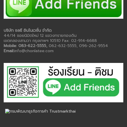
บริษัท ชลธี อินโนเวชั่น จำกัด
44/14 ซอยนิมิตใหม่ 12 แขวงทรายกองดิน
เขตคลองสามวา กรุงเทพฯ 10510 Fax: 02-914-6688
Mobile: 083-622-5555,
062-632-5555, 096-262-9554
Email:
info@chonlatee.com