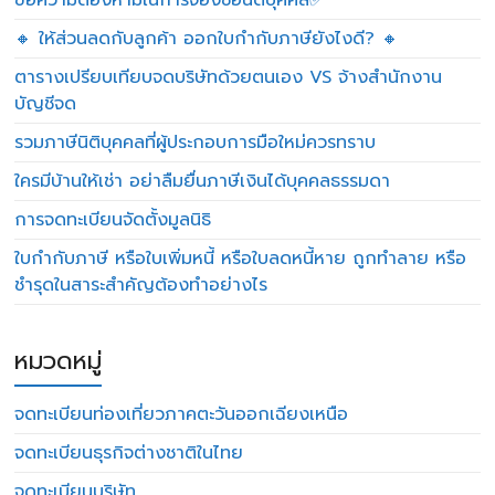
ข้อความต้องห้ามในการจองชื่อนิติบุคคล✅
🔸 ให้ส่วนลดกับลูกค้า ออกใบกำกับภาษียังไงดี? 🔸
ตารางเปรียบเทียบจดบริษัทด้วยตนเอง VS จ้างสำนักงาน
บัญชีจด
รวมภาษีนิติบุคคลที่ผู้ประกอบการมือใหม่ควรทราบ
ใครมีบ้านให้เช่า อย่าลืมยื่นภาษีเงินได้บุคคลธรรมดา
การจดทะเบียนจัดตั้งมูลนิธิ
ใบกำกับภาษี หรือใบเพิ่มหนี้ หรือใบลดหนี้หาย ถูกทำลาย หรือ
ชำรุดในสาระสำคัญต้องทำอย่างไร
หมวดหมู่
จดทะเบียนท่องเที่ยวภาคตะวันออกเฉียงเหนือ
จดทะเบียนธุรกิจต่างชาติในไทย
จดทะเบียนบริษัท