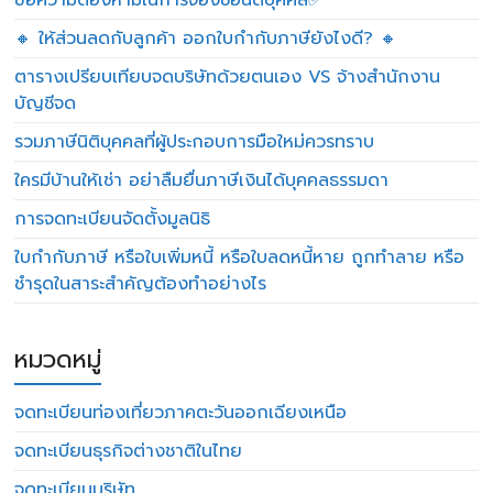
ข้อความต้องห้ามในการจองชื่อนิติบุคคล✅
🔸 ให้ส่วนลดกับลูกค้า ออกใบกำกับภาษียังไงดี? 🔸
ตารางเปรียบเทียบจดบริษัทด้วยตนเอง VS จ้างสำนักงาน
บัญชีจด
รวมภาษีนิติบุคคลที่ผู้ประกอบการมือใหม่ควรทราบ
ใครมีบ้านให้เช่า อย่าลืมยื่นภาษีเงินได้บุคคลธรรมดา
การจดทะเบียนจัดตั้งมูลนิธิ
ใบกำกับภาษี หรือใบเพิ่มหนี้ หรือใบลดหนี้หาย ถูกทำลาย หรือ
ชำรุดในสาระสำคัญต้องทำอย่างไร
หมวดหมู่
จดทะเบียนท่องเที่ยวภาคตะวันออกเฉียงเหนือ
จดทะเบียนธุรกิจต่างชาติในไทย
จดทะเบียนบริษัท