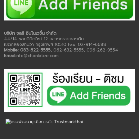
บริษัท ชลธี อินโนเวชั่น จำกัด
44/14 ซอยนิมิตใหม่ 12 แขวงทรายกองดิน
เขตคลองสามวา กรุงเทพฯ 10510 Fax: 02-914-6688
Mobile: 083-622-5555,
062-632-5555, 096-262-9554
Email:
info@chonlatee.com