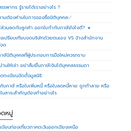
รรพากร รู้รายได้เราอย่างไร ?
วามต้องห้ามในการจองชื่อนิติบุคคล✅
ห้ส่วนลดกับลูกค้า ออกใบกำกับภาษียังไงดี? 🔸
งเปรียบเทียบจดบริษัทด้วยตนเอง VS จ้างสำนักงาน
ีจด
าษีนิติบุคคลที่ผู้ประกอบการมือใหม่ควรทราบ
บ้านให้เช่า อย่าลืมยื่นภาษีเงินได้บุคคลธรรมดา
ทะเบียนจัดตั้งมูลนิธิ
กับภาษี หรือใบเพิ่มหนี้ หรือใบลดหนี้หาย ถูกทำลาย หรือ
ดในสาระสำคัญต้องทำอย่างไร
ดหมู่
เบียนท่องเที่ยวภาคตะวันออกเฉียงเหนือ