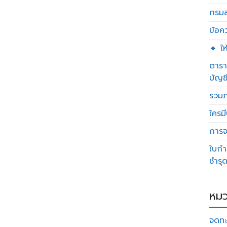
กรมส
ข้อค
🔸 ใ
ตารา
บัญช
รวมภ
ใครมี
การจด
ใบกำ
ชำรุ
หมว
จดทะ