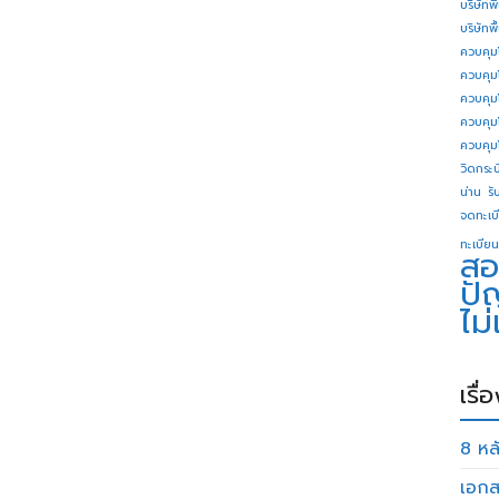
บริษัทพ
บริษัทพ
ควบคุม
ควบคุม
ควบคุม
ควบคุม
ควบคุม
วิดกระบี
น่าน
รั
จดทะเบี
ทะเบียน
สอ
ปั
ไม
เรื่
8 หลั
เอกส