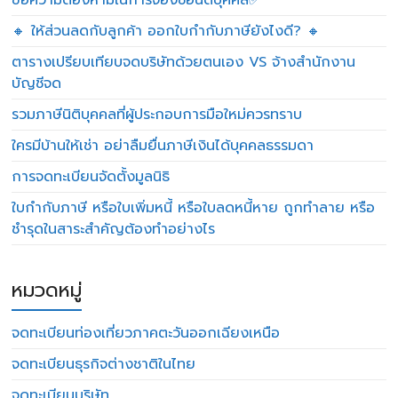
ข้อความต้องห้ามในการจองชื่อนิติบุคคล✅
🔸 ให้ส่วนลดกับลูกค้า ออกใบกำกับภาษียังไงดี? 🔸
ตารางเปรียบเทียบจดบริษัทด้วยตนเอง VS จ้างสำนักงาน
บัญชีจด
รวมภาษีนิติบุคคลที่ผู้ประกอบการมือใหม่ควรทราบ
ใครมีบ้านให้เช่า อย่าลืมยื่นภาษีเงินได้บุคคลธรรมดา
การจดทะเบียนจัดตั้งมูลนิธิ
ใบกำกับภาษี หรือใบเพิ่มหนี้ หรือใบลดหนี้หาย ถูกทำลาย หรือ
ชำรุดในสาระสำคัญต้องทำอย่างไร
หมวดหมู่
จดทะเบียนท่องเที่ยวภาคตะวันออกเฉียงเหนือ
จดทะเบียนธุรกิจต่างชาติในไทย
จดทะเบียนบริษัท