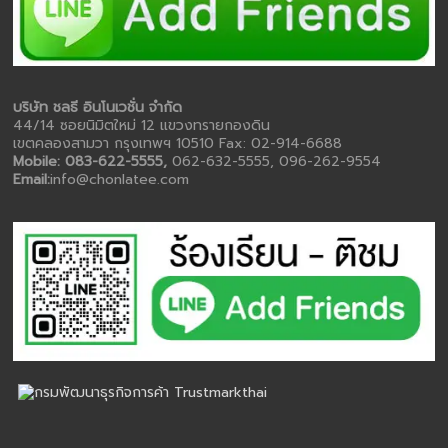
บริษัท ชลธี อินโนเวชั่น จำกัด
44/14 ซอยนิมิตใหม่ 12 แขวงทรายกองดิน
เขตคลองสามวา กรุงเทพฯ 10510 Fax: 02-914-6688
Mobile: 083-622-5555,
062-632-5555, 096-262-9554
Email:
info@chonlatee.com