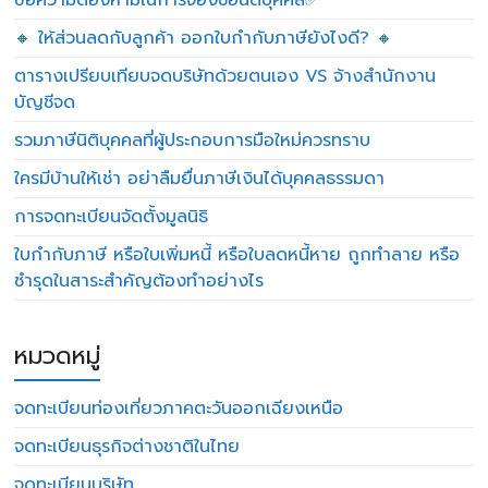
ข้อความต้องห้ามในการจองชื่อนิติบุคคล✅
🔸 ให้ส่วนลดกับลูกค้า ออกใบกำกับภาษียังไงดี? 🔸
ตารางเปรียบเทียบจดบริษัทด้วยตนเอง VS จ้างสำนักงาน
บัญชีจด
รวมภาษีนิติบุคคลที่ผู้ประกอบการมือใหม่ควรทราบ
ใครมีบ้านให้เช่า อย่าลืมยื่นภาษีเงินได้บุคคลธรรมดา
การจดทะเบียนจัดตั้งมูลนิธิ
ใบกำกับภาษี หรือใบเพิ่มหนี้ หรือใบลดหนี้หาย ถูกทำลาย หรือ
ชำรุดในสาระสำคัญต้องทำอย่างไร
หมวดหมู่
จดทะเบียนท่องเที่ยวภาคตะวันออกเฉียงเหนือ
จดทะเบียนธุรกิจต่างชาติในไทย
จดทะเบียนบริษัท