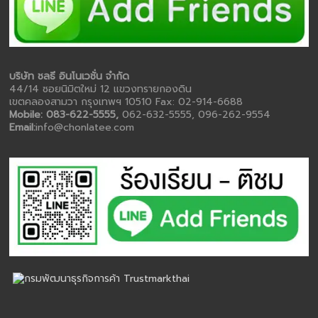
บริษัท ชลธี อินโนเวชั่น จำกัด
44/14 ซอยนิมิตใหม่ 12 แขวงทรายกองดิน
เขตคลองสามวา กรุงเทพฯ 10510 Fax: 02-914-6688
Mobile: 083-622-5555,
062-632-5555, 096-262-9554
Email:
info@chonlatee.com