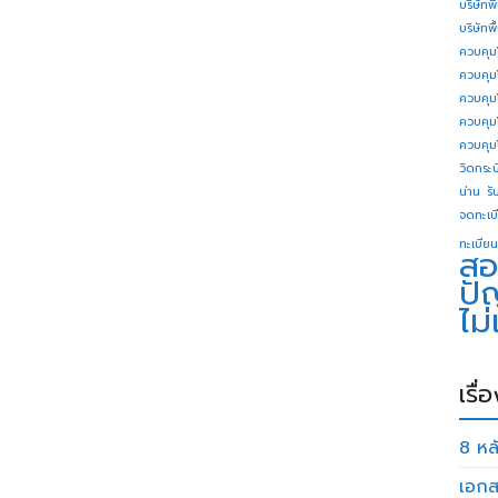
บริษัทพ
บริษัทพ
ควบคุม
ควบคุม
ควบคุม
ควบคุม
ควบคุม
วิดกระบี
น่าน
รั
จดทะเบี
ทะเบียน
สอ
ปั
ไม
เรื่
8 หลั
เอกส