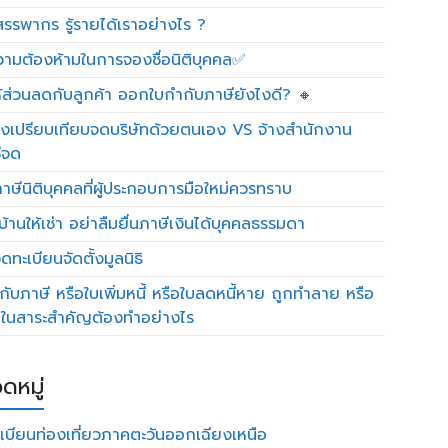
รรพากร รู้รายได้เราอย่างไร ?
วามต้องห้ามในการจองชื่อนิติบุคคล✅
ห้ส่วนลดกับลูกค้า ออกใบกำกับภาษียังไงดี? 🔸
งเปรียบเทียบจดบริษัทด้วยตนเอง VS จ้างสำนักงาน
ีจด
าษีนิติบุคคลที่ผู้ประกอบการมือใหม่ควรทราบ
บ้านให้เช่า อย่าลืมยื่นภาษีเงินได้บุคคลธรรมดา
ทะเบียนจัดตั้งมูลนิธิ
กับภาษี หรือใบเพิ่มหนี้ หรือใบลดหนี้หาย ถูกทำลาย หรือ
ดในสาระสำคัญต้องทำอย่างไร
ดหมู่
เบียนท่องเที่ยวภาคตะวันออกเฉียงเหนือ