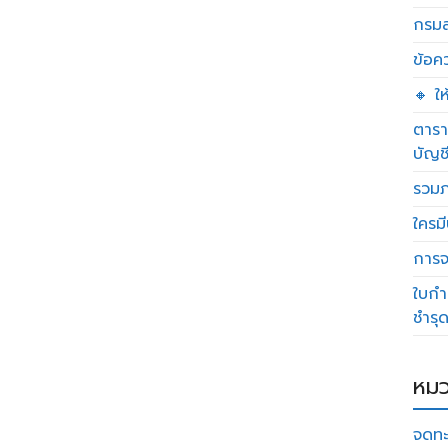
กรมส
ข้อค
🔸 ใ
ตารา
บัญช
รวมภ
ใครมี
การจด
ใบกำ
ชำรุ
หมว
จดทะ