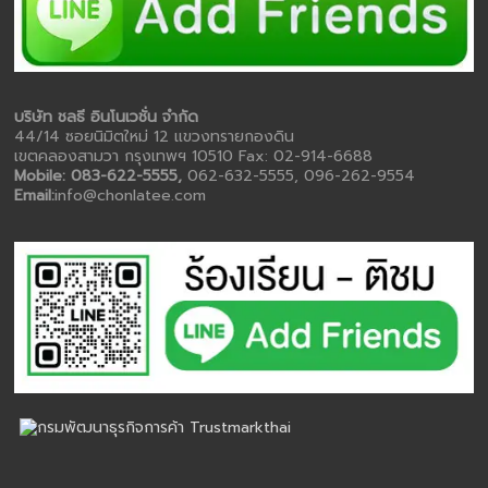
บริษัท ชลธี อินโนเวชั่น จำกัด
44/14 ซอยนิมิตใหม่ 12 แขวงทรายกองดิน
เขตคลองสามวา กรุงเทพฯ 10510 Fax: 02-914-6688
Mobile: 083-622-5555,
062-632-5555, 096-262-9554
Email:
info@chonlatee.com