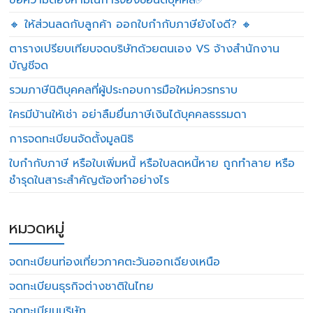
ข้อความต้องห้ามในการจองชื่อนิติบุคคล✅
🔸 ให้ส่วนลดกับลูกค้า ออกใบกำกับภาษียังไงดี? 🔸
ตารางเปรียบเทียบจดบริษัทด้วยตนเอง VS จ้างสำนักงาน
บัญชีจด
รวมภาษีนิติบุคคลที่ผู้ประกอบการมือใหม่ควรทราบ
ใครมีบ้านให้เช่า อย่าลืมยื่นภาษีเงินได้บุคคลธรรมดา
การจดทะเบียนจัดตั้งมูลนิธิ
ใบกำกับภาษี หรือใบเพิ่มหนี้ หรือใบลดหนี้หาย ถูกทำลาย หรือ
ชำรุดในสาระสำคัญต้องทำอย่างไร
หมวดหมู่
จดทะเบียนท่องเที่ยวภาคตะวันออกเฉียงเหนือ
จดทะเบียนธุรกิจต่างชาติในไทย
จดทะเบียนบริษัท