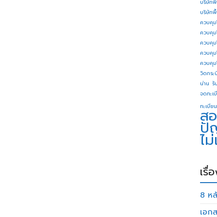
บริษัทพ
บริษัทพ
ควบคุม
ควบคุม
ควบคุม
ควบคุม
ควบคุม
วิดกระบี
น่าน
รั
จดทะเบี
ทะเบียน
สอ
ปั
ไม
เรื่
8 หลั
เอกส