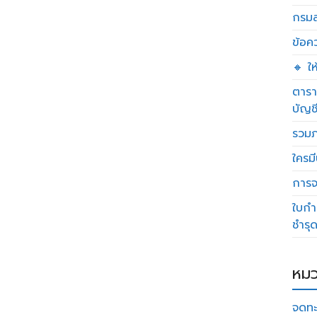
กรมส
ข้อค
🔸 ใ
ตารา
บัญช
รวมภ
ใครมี
การจด
ใบกำ
ชำรุ
หมว
จดทะ