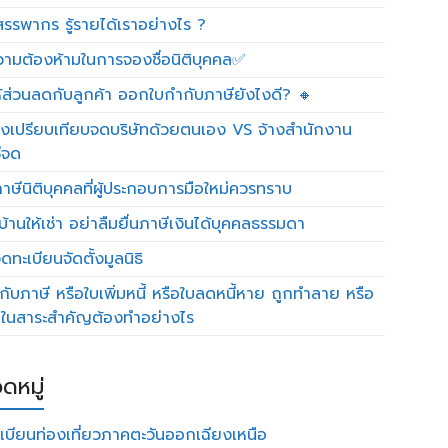
รรพากร รู้รายได้เราอย่างไร ?
วามต้องห้ามในการจองชื่อนิติบุคคล✅
ห้ส่วนลดกับลูกค้า ออกใบกำกับภาษียังไงดี? 🔸
งเปรียบเทียบจดบริษัทด้วยตนเอง VS จ้างสำนักงาน
ีจด
าษีนิติบุคคลที่ผู้ประกอบการมือใหม่ควรทราบ
บ้านให้เช่า อย่าลืมยื่นภาษีเงินได้บุคคลธรรมดา
ทะเบียนจัดตั้งมูลนิธิ
กับภาษี หรือใบเพิ่มหนี้ หรือใบลดหนี้หาย ถูกทำลาย หรือ
ดในสาระสำคัญต้องทำอย่างไร
ดหมู่
เบียนท่องเที่ยวภาคตะวันออกเฉียงเหนือ