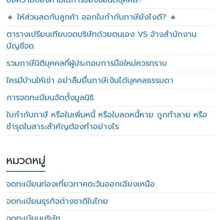
ข้อความต้องห้ามในการจองชื่อนิติบุคคล✅
🔸 ให้ส่วนลดกับลูกค้า ออกใบกำกับภาษียังไงดี? 🔸
ตารางเปรียบเทียบจดบริษัทด้วยตนเอง VS จ้างสำนักงาน
บัญชีจด
รวมภาษีนิติบุคคลที่ผู้ประกอบการมือใหม่ควรทราบ
ใครมีบ้านให้เช่า อย่าลืมยื่นภาษีเงินได้บุคคลธรรมดา
การจดทะเบียนจัดตั้งมูลนิธิ
ใบกำกับภาษี หรือใบเพิ่มหนี้ หรือใบลดหนี้หาย ถูกทำลาย หรือ
ชำรุดในสาระสำคัญต้องทำอย่างไร
หมวดหมู่
จดทะเบียนท่องเที่ยวภาคตะวันออกเฉียงเหนือ
จดทะเบียนธุรกิจต่างชาติในไทย
จดทะเบียนบริษัท