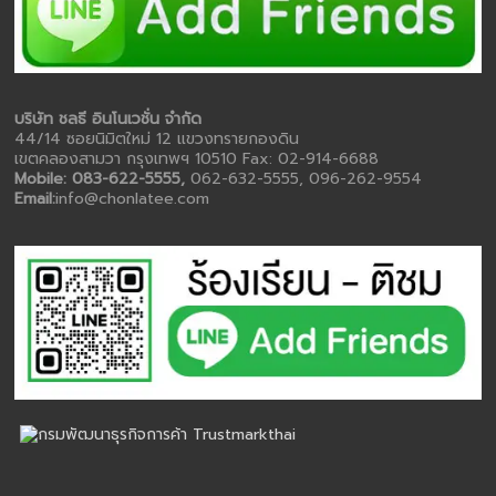
บริษัท ชลธี อินโนเวชั่น จำกัด
44/14 ซอยนิมิตใหม่ 12 แขวงทรายกองดิน
เขตคลองสามวา กรุงเทพฯ 10510 Fax: 02-914-6688
Mobile: 083-622-5555,
062-632-5555, 096-262-9554
Email:
info@chonlatee.com