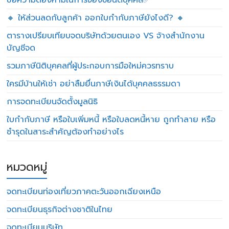
ข้อความต้องห้ามในการจองชื่อนิติบุคคล✅
🔸 ให้ส่วนลดกับลูกค้า ออกใบกำกับภาษียังไงดี? 🔸
ตารางเปรียบเทียบจดบริษัทด้วยตนเอง VS จ้างสำนักงาน
บัญชีจด
รวมภาษีนิติบุคคลที่ผู้ประกอบการมือใหม่ควรทราบ
ใครมีบ้านให้เช่า อย่าลืมยื่นภาษีเงินได้บุคคลธรรมดา
การจดทะเบียนจัดตั้งมูลนิธิ
ใบกำกับภาษี หรือใบเพิ่มหนี้ หรือใบลดหนี้หาย ถูกทำลาย หรือ
ชำรุดในสาระสำคัญต้องทำอย่างไร
หมวดหมู่
จดทะเบียนท่องเที่ยวภาคตะวันออกเฉียงเหนือ
จดทะเบียนธุรกิจต่างชาติในไทย
จดทะเบียนบริษัท