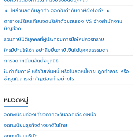
ข้อความต้องห้ามในการจองชื่อนิติบุคคล✅
🔸 ให้ส่วนลดกับลูกค้า ออกใบกำกับภาษียังไงดี? 🔸
ตารางเปรียบเทียบจดบริษัทด้วยตนเอง VS จ้างสำนักงาน
บัญชีจด
รวมภาษีนิติบุคคลที่ผู้ประกอบการมือใหม่ควรทราบ
ใครมีบ้านให้เช่า อย่าลืมยื่นภาษีเงินได้บุคคลธรรมดา
การจดทะเบียนจัดตั้งมูลนิธิ
ใบกำกับภาษี หรือใบเพิ่มหนี้ หรือใบลดหนี้หาย ถูกทำลาย หรือ
ชำรุดในสาระสำคัญต้องทำอย่างไร
หมวดหมู่
จดทะเบียนท่องเที่ยวภาคตะวันออกเฉียงเหนือ
จดทะเบียนธุรกิจต่างชาติในไทย
จดทะเบียนบริษัท