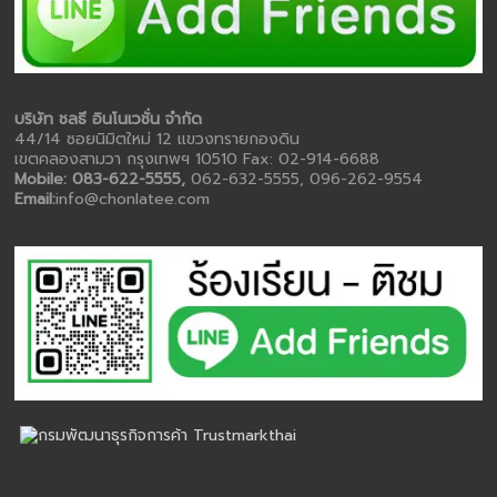
บริษัท ชลธี อินโนเวชั่น จำกัด
44/14 ซอยนิมิตใหม่ 12 แขวงทรายกองดิน
เขตคลองสามวา กรุงเทพฯ 10510 Fax: 02-914-6688
Mobile: 083-622-5555,
062-632-5555, 096-262-9554
Email:
info@chonlatee.com