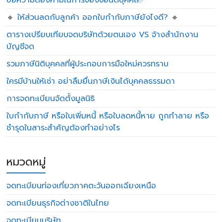
ข้อความต้องห้ามในการจองชื่อนิติบุคคล✅
🔸 ให้ส่วนลดกับลูกค้า ออกใบกำกับภาษียังไงดี? 🔸
ตารางเปรียบเทียบจดบริษัทด้วยตนเอง VS จ้างสำนักงาน
บัญชีจด
รวมภาษีนิติบุคคลที่ผู้ประกอบการมือใหม่ควรทราบ
ใครมีบ้านให้เช่า อย่าลืมยื่นภาษีเงินได้บุคคลธรรมดา
การจดทะเบียนจัดตั้งมูลนิธิ
ใบกำกับภาษี หรือใบเพิ่มหนี้ หรือใบลดหนี้หาย ถูกทำลาย หรือ
ชำรุดในสาระสำคัญต้องทำอย่างไร
หมวดหมู่
จดทะเบียนท่องเที่ยวภาคตะวันออกเฉียงเหนือ
จดทะเบียนธุรกิจต่างชาติในไทย
จดทะเบียนบริษัท