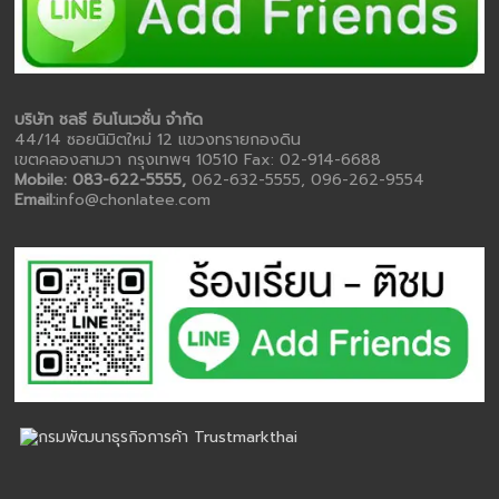
บริษัท ชลธี อินโนเวชั่น จำกัด
44/14 ซอยนิมิตใหม่ 12 แขวงทรายกองดิน
เขตคลองสามวา กรุงเทพฯ 10510 Fax: 02-914-6688
Mobile: 083-622-5555,
062-632-5555, 096-262-9554
Email:
info@chonlatee.com