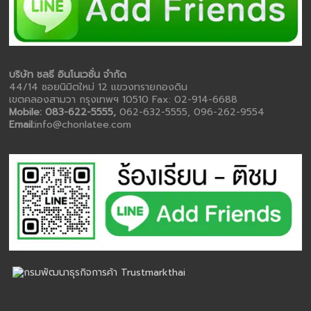
บริษัท ชลธี อินโนเวชั่น จำกัด
44/14 ซอยนิมิตใหม่ 12 แขวงทรายกองดิน
เขตคลองสามวา กรุงเทพฯ 10510 Fax: 02-914-6688
Mobile: 083-622-5555,
062-632-5555, 096-262-9554
Email:
info@chonlatee.com