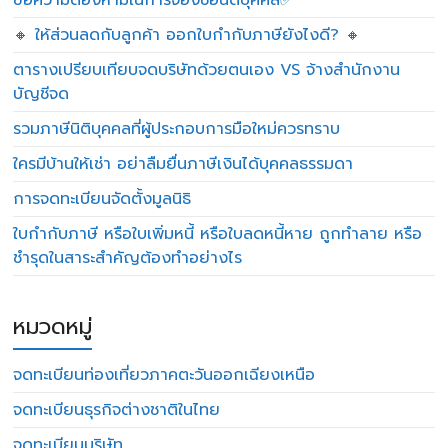
ข้อความต้องห้ามในการจองชื่อนิติบุคคล✅
🔸 ให้ส่วนลดกับลูกค้า ออกใบกำกับภาษียังไงดี? 🔸
ตารางเปรียบเทียบจดบริษัทด้วยตนเอง VS จ้างสำนักงาน
บัญชีจด
รวมภาษีนิติบุคคลที่ผู้ประกอบการมือใหม่ควรทราบ
ใครมีบ้านให้เช่า อย่าลืมยื่นภาษีเงินได้บุคคลธรรมดา
การจดทะเบียนจัดตั้งมูลนิธิ
ใบกำกับภาษี หรือใบเพิ่มหนี้ หรือใบลดหนี้หาย ถูกทำลาย หรือ
ชำรุดในสาระสำคัญต้องทำอย่างไร
หมวดหมู่
จดทะเบียนท่องเที่ยวภาคตะวันออกเฉียงเหนือ
จดทะเบียนธุรกิจต่างชาติในไทย
จดทะเบียนบริษัท