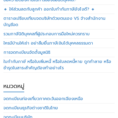
ข้อความต้องห้ามในการจองชื่อนิติบุคคล✅
🔸 ให้ส่วนลดกับลูกค้า ออกใบกำกับภาษียังไงดี? 🔸
ตารางเปรียบเทียบจดบริษัทด้วยตนเอง VS จ้างสำนักงาน
บัญชีจด
รวมภาษีนิติบุคคลที่ผู้ประกอบการมือใหม่ควรทราบ
ใครมีบ้านให้เช่า อย่าลืมยื่นภาษีเงินได้บุคคลธรรมดา
การจดทะเบียนจัดตั้งมูลนิธิ
ใบกำกับภาษี หรือใบเพิ่มหนี้ หรือใบลดหนี้หาย ถูกทำลาย หรือ
ชำรุดในสาระสำคัญต้องทำอย่างไร
หมวดหมู่
จดทะเบียนท่องเที่ยวภาคตะวันออกเฉียงเหนือ
จดทะเบียนธุรกิจต่างชาติในไทย
จดทะเบียนบริษัท