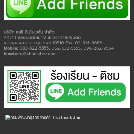
บริษัท ชลธี อินโนเวชั่น จำกัด
44/14 ซอยนิมิตใหม่ 12 แขวงทรายกองดิน
เขตคลองสามวา กรุงเทพฯ 10510 Fax: 02-914-6688
Mobile: 083-622-5555,
062-632-5555, 096-262-9554
Email:
info@chonlatee.com