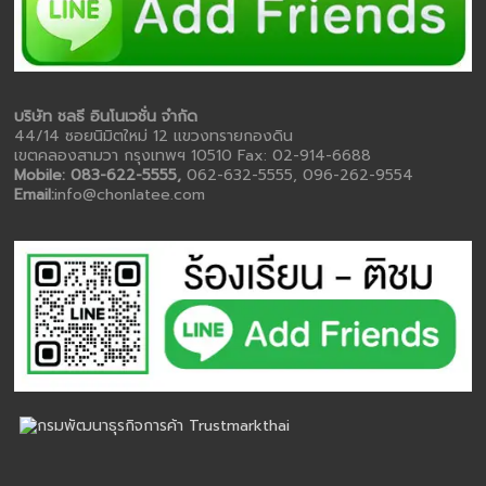
บริษัท ชลธี อินโนเวชั่น จำกัด
44/14 ซอยนิมิตใหม่ 12 แขวงทรายกองดิน
เขตคลองสามวา กรุงเทพฯ 10510 Fax: 02-914-6688
Mobile: 083-622-5555,
062-632-5555, 096-262-9554
Email:
info@chonlatee.com