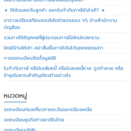
ข้อความต้องห้ามในการจองชื่อนิติบุคคล✅
🔸 ให้ส่วนลดกับลูกค้า ออกใบกำกับภาษียังไงดี? 🔸
ตารางเปรียบเทียบจดบริษัทด้วยตนเอง VS จ้างสำนักงาน
บัญชีจด
รวมภาษีนิติบุคคลที่ผู้ประกอบการมือใหม่ควรทราบ
ใครมีบ้านให้เช่า อย่าลืมยื่นภาษีเงินได้บุคคลธรรมดา
การจดทะเบียนจัดตั้งมูลนิธิ
ใบกำกับภาษี หรือใบเพิ่มหนี้ หรือใบลดหนี้หาย ถูกทำลาย หรือ
ชำรุดในสาระสำคัญต้องทำอย่างไร
หมวดหมู่
จดทะเบียนท่องเที่ยวภาคตะวันออกเฉียงเหนือ
จดทะเบียนธุรกิจต่างชาติในไทย
จดทะเบียนบริษัท