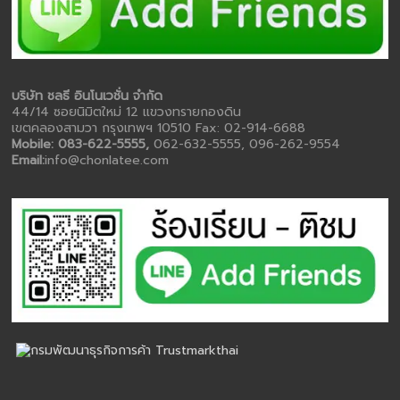
บริษัท ชลธี อินโนเวชั่น จำกัด
44/14 ซอยนิมิตใหม่ 12 แขวงทรายกองดิน
เขตคลองสามวา กรุงเทพฯ 10510 Fax: 02-914-6688
Mobile: 083-622-5555,
062-632-5555, 096-262-9554
Email:
info@chonlatee.com