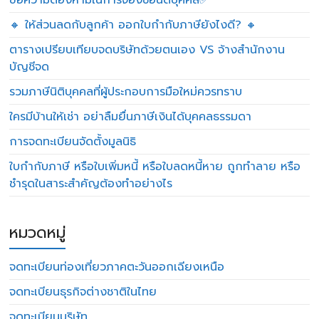
ข้อความต้องห้ามในการจองชื่อนิติบุคคล✅
🔸 ให้ส่วนลดกับลูกค้า ออกใบกำกับภาษียังไงดี? 🔸
ตารางเปรียบเทียบจดบริษัทด้วยตนเอง VS จ้างสำนักงาน
บัญชีจด
รวมภาษีนิติบุคคลที่ผู้ประกอบการมือใหม่ควรทราบ
ใครมีบ้านให้เช่า อย่าลืมยื่นภาษีเงินได้บุคคลธรรมดา
การจดทะเบียนจัดตั้งมูลนิธิ
ใบกำกับภาษี หรือใบเพิ่มหนี้ หรือใบลดหนี้หาย ถูกทำลาย หรือ
ชำรุดในสาระสำคัญต้องทำอย่างไร
หมวดหมู่
จดทะเบียนท่องเที่ยวภาคตะวันออกเฉียงเหนือ
จดทะเบียนธุรกิจต่างชาติในไทย
จดทะเบียนบริษัท