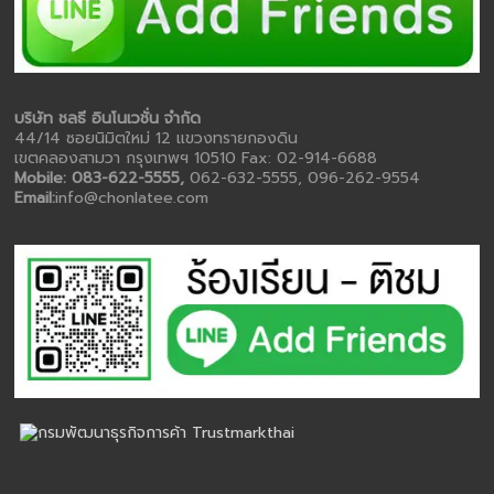
บริษัท ชลธี อินโนเวชั่น จำกัด
44/14 ซอยนิมิตใหม่ 12 แขวงทรายกองดิน
เขตคลองสามวา กรุงเทพฯ 10510 Fax: 02-914-6688
Mobile: 083-622-5555,
062-632-5555, 096-262-9554
Email:
info@chonlatee.com