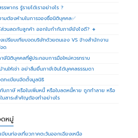
รรพากร รู้รายได้เราอย่างไร ?
วามต้องห้ามในการจองชื่อนิติบุคคล✅
ห้ส่วนลดกับลูกค้า ออกใบกำกับภาษียังไงดี? 🔸
งเปรียบเทียบจดบริษัทด้วยตนเอง VS จ้างสำนักงาน
ีจด
าษีนิติบุคคลที่ผู้ประกอบการมือใหม่ควรทราบ
บ้านให้เช่า อย่าลืมยื่นภาษีเงินได้บุคคลธรรมดา
ทะเบียนจัดตั้งมูลนิธิ
กับภาษี หรือใบเพิ่มหนี้ หรือใบลดหนี้หาย ถูกทำลาย หรือ
ดในสาระสำคัญต้องทำอย่างไร
ดหมู่
เบียนท่องเที่ยวภาคตะวันออกเฉียงเหนือ