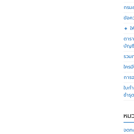
กรมส
ข้อค
🔸 ใ
ตารา
บัญช
รวมภ
ใครมี
การจด
ใบกำ
ชำรุ
หมว
จดทะ