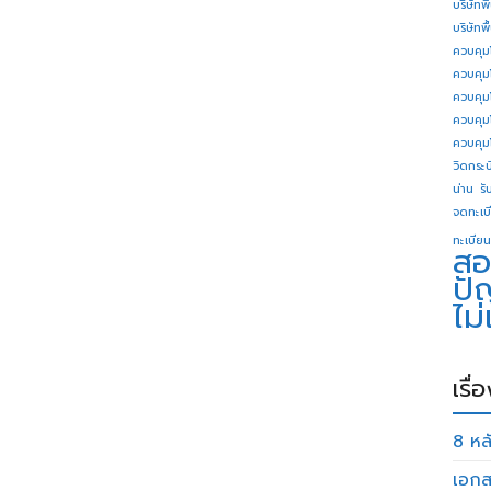
บริษัทพ
บริษัทพ
ควบคุม
ควบคุม
ควบคุม
ควบคุม
ควบคุม
วิดกระบี
น่าน
รั
จดทะเบี
ทะเบียน
สอ
ปั
ไม
เรื่
8 หลั
เอกส