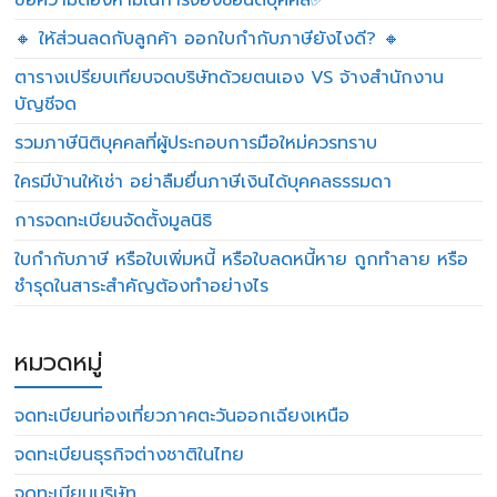
ข้อความต้องห้ามในการจองชื่อนิติบุคคล✅
🔸 ให้ส่วนลดกับลูกค้า ออกใบกำกับภาษียังไงดี? 🔸
ตารางเปรียบเทียบจดบริษัทด้วยตนเอง VS จ้างสำนักงาน
บัญชีจด
รวมภาษีนิติบุคคลที่ผู้ประกอบการมือใหม่ควรทราบ
ใครมีบ้านให้เช่า อย่าลืมยื่นภาษีเงินได้บุคคลธรรมดา
การจดทะเบียนจัดตั้งมูลนิธิ
ใบกำกับภาษี หรือใบเพิ่มหนี้ หรือใบลดหนี้หาย ถูกทำลาย หรือ
ชำรุดในสาระสำคัญต้องทำอย่างไร
หมวดหมู่
จดทะเบียนท่องเที่ยวภาคตะวันออกเฉียงเหนือ
จดทะเบียนธุรกิจต่างชาติในไทย
จดทะเบียนบริษัท