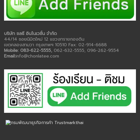
บริษัท ชลธี อินโนเวชั่น จำกัด
44/14 ซอยนิมิตใหม่ 12 แขวงทรายกองดิน
เขตคลองสามวา กรุงเทพฯ 10510 Fax: 02-914-6688
Mobile: 083-622-5555,
062-632-5555, 096-262-9554
Email:
info@chonlatee.com