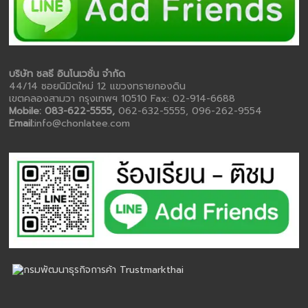
บริษัท ชลธี อินโนเวชั่น จำกัด
44/14 ซอยนิมิตใหม่ 12 แขวงทรายกองดิน
เขตคลองสามวา กรุงเทพฯ 10510 Fax: 02-914-6688
Mobile: 083-622-5555,
062-632-5555, 096-262-9554
Email:
info@chonlatee.com