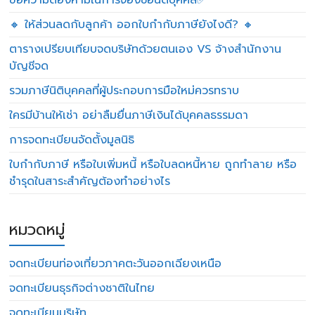
ข้อความต้องห้ามในการจองชื่อนิติบุคคล✅
🔸 ให้ส่วนลดกับลูกค้า ออกใบกำกับภาษียังไงดี? 🔸
ตารางเปรียบเทียบจดบริษัทด้วยตนเอง VS จ้างสำนักงาน
บัญชีจด
รวมภาษีนิติบุคคลที่ผู้ประกอบการมือใหม่ควรทราบ
ใครมีบ้านให้เช่า อย่าลืมยื่นภาษีเงินได้บุคคลธรรมดา
การจดทะเบียนจัดตั้งมูลนิธิ
ใบกำกับภาษี หรือใบเพิ่มหนี้ หรือใบลดหนี้หาย ถูกทำลาย หรือ
ชำรุดในสาระสำคัญต้องทำอย่างไร
หมวดหมู่
จดทะเบียนท่องเที่ยวภาคตะวันออกเฉียงเหนือ
จดทะเบียนธุรกิจต่างชาติในไทย
จดทะเบียนบริษัท